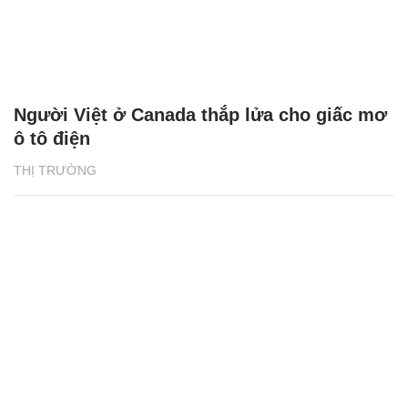
Người Việt ở Canada thắp lửa cho giấc mơ
ô tô điện
THỊ TRƯỜNG