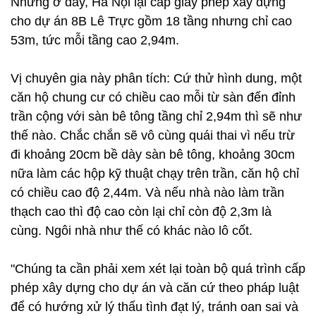
Nhưng ở đây, Hà Nội lại cấp giấy phép xây dựng
cho dự án 8B Lê Trực gồm 18 tầng nhưng chỉ cao
53m, tức mỗi tầng cao 2,94m.
Vị chuyên gia này phân tích: Cứ thử hình dung, một
căn hộ chung cư có chiều cao mỗi từ sàn đến đỉnh
trần cộng với sàn bê tông tầng chỉ 2,94m thì sẽ như
thế nào. Chắc chắn sẽ vô cùng quái thai vì nếu trừ
đi khoảng 20cm bề dày sàn bê tông, khoảng 30cm
nữa làm các hộp kỹ thuật chạy trên trần, căn hộ chỉ
có chiều cao độ 2,44m. Và nếu nhà nào làm trần
thạch cao thì độ cao còn lại chỉ còn độ 2,3m là
cùng. Ngôi nhà như thế có khác nào lô cốt.
"Chúng ta cần phải xem xét lại toàn bộ quá trình cấp
phép xây dựng cho dự án và căn cứ theo pháp luật
để có hướng xử lý thấu tình đạt lý, tránh oan sai và