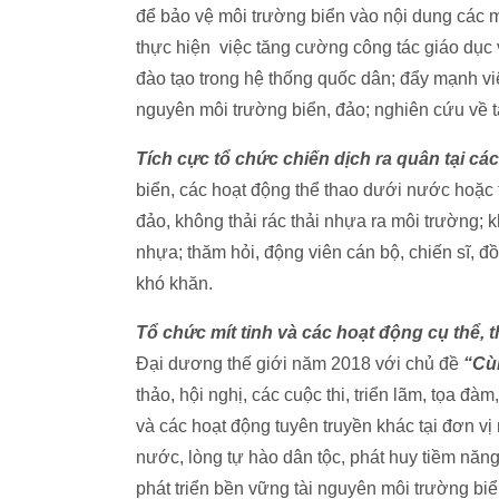
để bảo vệ môi trường biển vào nội dung các m
thực hiện việc tăng cường công tác giáo dục v
đào tạo trong hệ thống quốc dân; đẩy mạnh việ
nguyên môi trường biển, đảo; nghiên cứu về t
Tích cực tổ chức chiến dịch ra quân tại cá
biển, các hoạt động thể thao dưới nước hoặc tr
đảo, không thải rác thải nhựa ra môi trường; k
nhựa; thăm hỏi, động viên cán bộ, chiến sĩ, đ
khó khăn.
Tổ chức mít tinh và các hoạt động cụ thể, t
Đại dương thế giới năm 2018
với chủ đề
“Cù
thảo, hội nghị, các cuộc thi, triển lãm, tọa đà
và các hoạt động tuyên truyền khác tại đơn vị
nước, lòng tự hào dân tộc, phát huy tiềm năng
phát triển bền vững tài nguyên môi trường biển