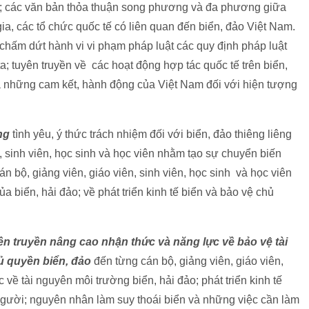
; các văn bản thỏa thuận song phương và đa phương giữa
ia, các tổ chức quốc tế có liên quan đến biển, đảo Việt Nam.
 chấm dứt hành vi vi phạm pháp luật các quy định pháp luật
a; tuyên truyền về các hoạt động hợp tác quốc tế trên biển,
và những cam kết, hành động của Việt Nam đối với hiện tượng
ng
tình yêu, ý thức trách nhiệm đối với biển, đảo thiêng liêng
, sinh viên, học sinh và học viên nhằm tạo sự chuyển biến
 bộ, giảng viên, giáo viên, sinh viên, học sinh và học viên
ủa biển, hải đảo; về phát triển kinh tế biển và bảo vệ chủ
n truyền nâng cao nhận thức và năng lực về bảo vệ tài
ủ quyền biển, đảo
đến từng cán bộ, giảng viên, giáo viên,
 về tài nguyên môi trường biển, hải đảo; phát triển kinh tế
 người; nguyên nhân làm suy thoái biển và những việc cần làm