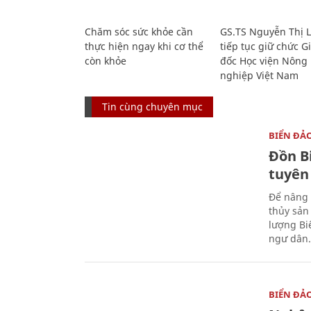
Chăm sóc sức khỏe cần
GS.TS Nguyễn Thị 
thực hiện ngay khi cơ thể
tiếp tục giữ chức 
còn khỏe
đốc Học viện Nông
nghiệp Việt Nam
Tin cùng chuyên mục
BIỂN ĐẢ
Đồn B
tuyên
Để nâng 
thủy sản
lượng Bi
ngư dân.
BIỂN ĐẢ