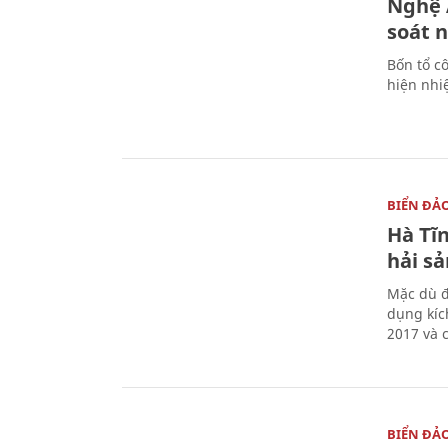
Nghệ A
soát 
Bốn tổ cô
hiện nhi
BIỂN ĐẢ
Hà Tĩn
hải sả
Mặc dù đ
dụng kíc
2017 và 
BIỂN ĐẢ