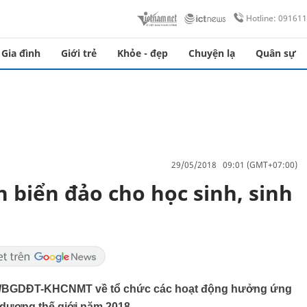
Hotline: 09161
Gia đình
Giới trẻ
Khỏe - đẹp
Chuyện lạ
Quân sự
29/05/2018 09:01 (GMT+07:00)
 biển đảo cho học sinh, sinh
3/BGDĐT-KHCNMT về tổ chức các hoạt động hưởng ứng
 dương thế giới năm 2018.