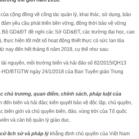
ủa cộng đồng về công tác quản lý, khai thác, sử dụng, bảo
o đảm yêu cầu phát triển bền vững, đồng thời bảo vệ vững
ia, Bộ GD&ĐT đề nghị các Sở GD&ĐT, các trường đại học, cao
 thực hiện tốt một số hoạt động thiết thực có sức lan tỏa
từ nay đến hết tháng 6 năm 2018, cụ thể như sau:
 tài nguyên, môi trường biển và hải đảo số 82/2015/QH13
1-HD/BTGTW ngày 24/1/2018 của Ban Tuyên giáo Trung
c chủ trương, quan điểm, chính sách, pháp luật của
n đến biển và hải đảo; kiên quyết bảo vệ độc lập, chủ quyền,
c biên giới và chủ quyền biển, đảo, vùng trời của Tổ quốc
 viên và cán bộ quản lý giáo dục.
cứ lịch sử và pháp lý
khẳng định chủ quyền của Việt Nam