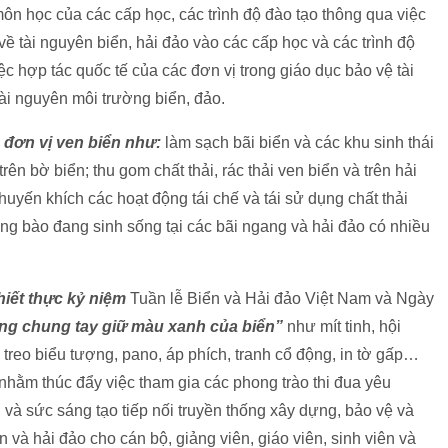
ôn học của các cấp học, các trình độ đào tạo thông qua việc
ề tài nguyên biển, hải đảo vào các cấp học và các trình độ
c hợp tác quốc tế của các đơn vị trong giáo dục bảo vệ tài
ài nguyên môi trường biển, đảo.
c đơn vị ven biển như:
làm sạch bãi biển và các khu sinh thái
ên bờ biển; thu gom chất thải, rác thải ven biển và trên hải
huyến khích các hoạt động tái chế và tái sử dụng chất thải
ồng bào đang sinh sống tại các bãi ngang và hải đảo có nhiều
hiết thực kỷ niệm
Tuần lễ Biển và Hải đảo Việt Nam và Ngày
ng chung tay giữ màu xanh của biển”
như mít tinh, hội
m, treo biểu tượng, pano, áp phích, tranh cổ động, in tờ gấp…
 nhằm thúc đẩy việc tham gia các phong trào thi đua yêu
 và sức sáng tạo tiếp nối truyền thống xây dựng, bảo vệ và
 và hải đảo cho cán bộ, giảng viên, giáo viên, sinh viên và