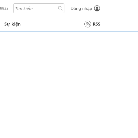
18822
Đăng nhập
Sự kiện
RSS