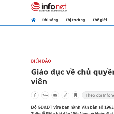
Đời sống
Thị trường
Thế giới
BIỂN ĐẢO
Giáo dục về chủ quyền
viên
Bộ GD&ĐT vừa ban hành Văn bản số 196
Tuần lễ Biển hải đảo Việt Nam và Ngày Đại