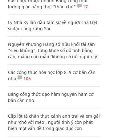
Cách học thuộc nhanh Bảng công thức
lượng giác bằng thơ, "thần chú"
17
Lý Nhã Kỳ lần đầu tâm sự về người cha Liệt
sĩ đặc công rừng Sác
Nguyễn Phương Hằng sở hữu khối tài sản
"siêu khủng", từng khoe sổ đỏ tính bằng
cân, mắng cựu mẫu 'không có nổi nghìn tỷ'
Các công thức hóa học lớp 8, 9 cơ bản cần
nhớ
106
Bảng công thức đạo hàm nguyên hàm cơ
bản cần nhớ
Clip lột tả chân thực cảnh anh trai và em gái
như 'chó với mèo', người tinh ý còn phát
hiện một vấn đề trong giáo dục con