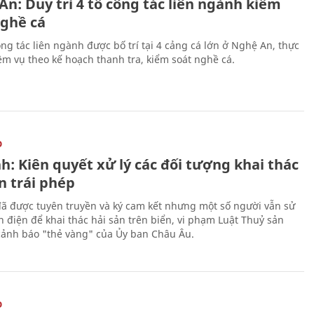
n: Duy trì 4 tổ công tác liên ngành kiểm
nghề cá
ng tác liên ngành được bố trí tại 4 cảng cá lớn ở Nghệ An, thực
ệm vụ theo kế hoạch thanh tra, kiểm soát nghề cá.
O
h: Kiên quyết xử lý các đối tượng khai thác
n trái phép
ã được tuyên truyền và ký cam kết nhưng một số người vẫn sử
h điện để khai thác hải sản trên biển, vi phạm Luật Thuỷ sản
cảnh báo "thẻ vàng" của Ủy ban Châu Âu.
O