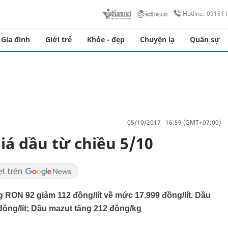
Hotline: 09161
Gia đình
Giới trẻ
Khỏe - đẹp
Chuyện lạ
Quân sự
05/10/2017 16:59 (GMT+07:00)
iá dầu từ chiều 5/10
RON 92 giảm 112 đồng/lít về mức 17.999 đồng/lít. Dầu
 đồng/lít; Dầu mazut tăng 212 đồng/kg