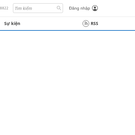
18822
Đăng nhập
Sự kiện
RSS