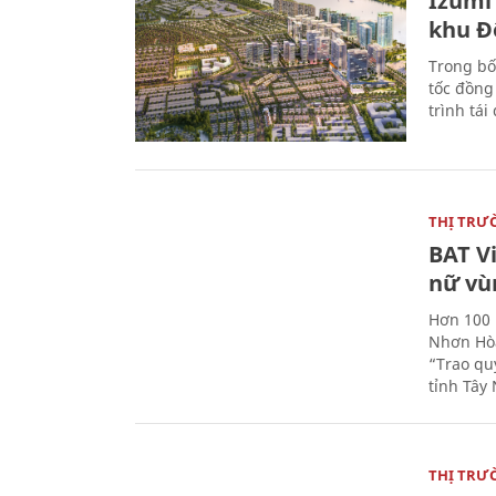
Izumi 
khu Đ
Trong bố
tốc đồng
trình tái
THỊ TRƯ
BAT V
nữ vù
Hơn 100 
Nhơn Hòa
“Trao qu
tỉnh Tây 
THỊ TRƯ