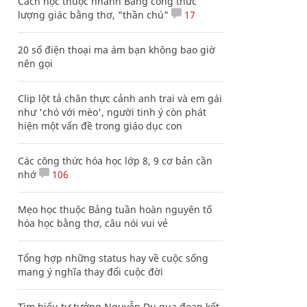
Cách học thuộc nhanh Bảng công thức
lượng giác bằng thơ, "thần chú"
17
20 số điện thoại ma ám bạn không bao giờ
nên gọi
Clip lột tả chân thực cảnh anh trai và em gái
như 'chó với mèo', người tinh ý còn phát
hiện một vấn đề trong giáo dục con
Các công thức hóa học lớp 8, 9 cơ bản cần
nhớ
106
Mẹo học thuộc Bảng tuần hoàn nguyên tố
hóa học bằng thơ, câu nói vui vẻ
Tổng hợp những status hay về cuộc sống
mang ý nghĩa thay đổi cuộc đời
Tìm hiểu tư tưởng Nguyễn Du qua đoạn kết