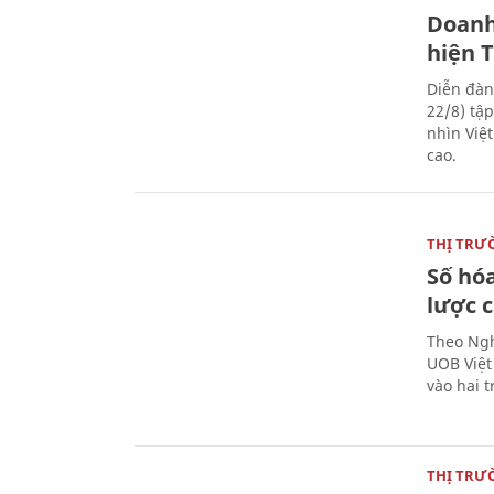
Doanh
hiện 
Diễn đàn
22/8) tậ
nhìn Việ
cao.
THỊ TRƯ
Số hóa
lược 
Theo Ngh
UOB Việt
vào hai t
THỊ TRƯ