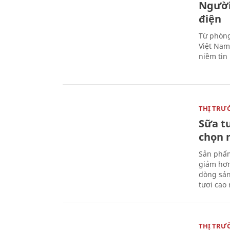
Người
điện
Từ phòng
Việt Nam 
niềm tin
THỊ TRƯ
Sữa t
chọn 
Sản phẩm
giảm hơn
dòng sản
tươi cao
THỊ TRƯ