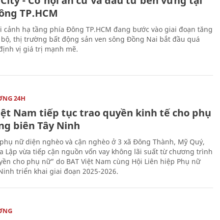
City - Cơ hội an cư và đầu tư bền vững tại
ông TP.HCM
i cảnh hạ tầng phía Đông TP.HCM đang bước vào giai đoạn tăng
 bộ, thị trường bất động sản ven sông Đồng Nai bắt đầu quá
 định vị giá trị mạnh mẽ.
ỜNG 24H
iệt Nam tiếp tục trao quyền kinh tế cho phụ
ng biên Tây Ninh
phụ nữ diện nghèo và cận nghèo ở 3 xã Đông Thành, Mỹ Quý,
 Lập vừa tiếp cận nguồn vốn vay không lãi suất từ chương trình
yền cho phụ nữ” do BAT Việt Nam cùng Hội Liên hiệp Phụ nữ
Ninh triển khai giai đoạn 2025-2026.
ỜNG