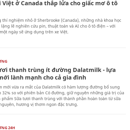
 Việt ở Canada thắp lửa cho giấc mơ ô tô
 thí nghiệm nhỏ ở Sherbrooke (Canada), những nhà khoa học
lặng lẽ nghiên cứu pin, thuật toán và AI cho ô tô điện – với
 một ngày sẽ ứng dụng trên xe Việt.
ỜNG
ươi thanh trùng ít đường Dalatmilk - lựa
mới lành mạnh cho cả gia đình
 mới vừa ra mắt của Dalatmilk có hàm lượng đường bổ sung
 32% so với phiên bản Có đường, giữ nguyên những giá trị của
 phẩm Sữa tươi thanh trùng với thành phần hoàn toàn từ sữa
 nguyên, hương vị thơm ngon đặc trưng.
ỜNG 24H