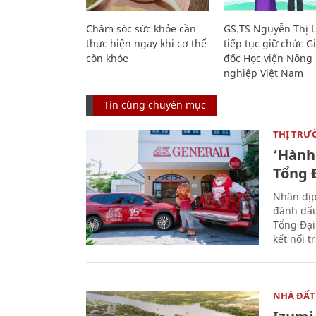
Chăm sóc sức khỏe cần
GS.TS Nguyễn Thị 
thực hiện ngay khi cơ thể
tiếp tục giữ chức 
còn khỏe
đốc Học viện Nông
nghiệp Việt Nam
Tin cùng chuyên mục
THỊ TRƯ
‘Hành 
Tổng Đ
Nhân dịp
đánh dấu
Tổng Đại
kết nối t
NHÀ ĐẤT