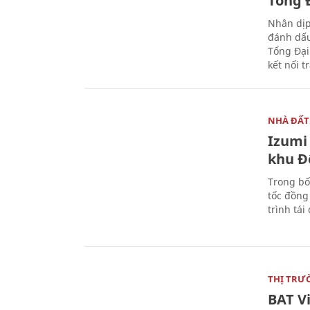
Tổng Đ
Nhân dịp
đánh dấu
Tổng Đại
kết nối t
NHÀ ĐẤT
Izumi 
khu Đ
Trong bố
tốc đồng
trình tái
THỊ TRƯ
BAT V