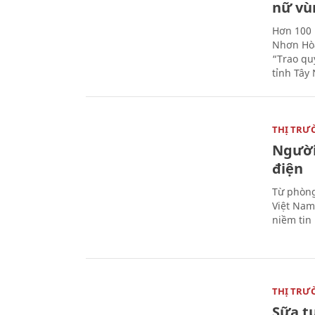
nữ vù
Hơn 100 
Nhơn Hòa
“Trao qu
tỉnh Tây 
THỊ TRƯ
Người
điện
Từ phòng
Việt Nam 
niềm tin
THỊ TRƯ
Sữa t