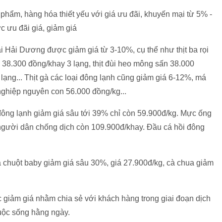
 phẩm, hàng hóa thiết yếu với giá ưu đãi, khuyến mại từ 5% -
 ưu đãi giá, giảm giá
ại Hải Dương được giảm giá từ 3-10%, cụ thể như thịt ba rọi
o 38.300 đồng/khay 3 lạng, thịt đùi heo mông sấn 38.000
ạng... Thịt gà các loại đông lạnh cũng giảm giá 6-12%, má
 nghiệp nguyên con 56.000 đồng/kg...
let đông lạnh giảm giá sâu tới 39% chỉ còn 59.900đ/kg. Mực ống
người dân chống dịch còn 109.900đ/khay. Đầu cá hồi đông
dưa chuột baby giảm giá sâu 30%, giá 27.900đ/kg, cà chua giảm
 giảm giá nhằm chia sẻ với khách hàng trong giai đoạn dịch
cuộc sống hằng ngày.