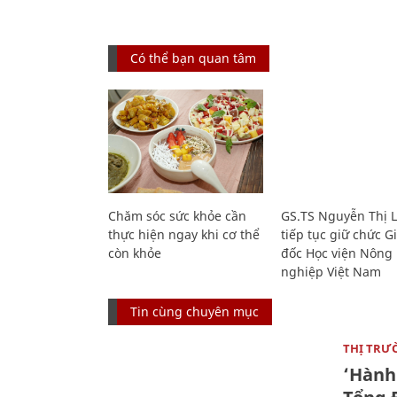
Có thể bạn quan tâm
Chăm sóc sức khỏe cần
GS.TS Nguyễn Thị 
thực hiện ngay khi cơ thể
tiếp tục giữ chức 
còn khỏe
đốc Học viện Nông
nghiệp Việt Nam
Tin cùng chuyên mục
THỊ TRƯ
‘Hành 