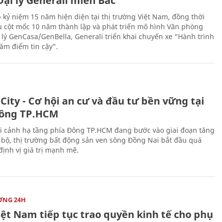
ại lý Generali miền Bắc
 kỷ niệm 15 năm hiện diện tại thị trường Việt Nam, đồng thời
 cột mốc 10 năm thành lập và phát triển mô hình Văn phòng
 lý GenCasa/GenBella, Generali triển khai chuyến xe “Hành trình
răm điểm tin cậy”.
City - Cơ hội an cư và đầu tư bền vững tại
ông TP.HCM
i cảnh hạ tầng phía Đông TP.HCM đang bước vào giai đoạn tăng
 bộ, thị trường bất động sản ven sông Đồng Nai bắt đầu quá
 định vị giá trị mạnh mẽ.
ỜNG 24H
iệt Nam tiếp tục trao quyền kinh tế cho phụ