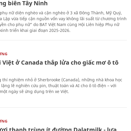
ng biên Tây Ninh
phụ nữ diện nghèo và cận nghèo ở 3 xã Đông Thành, Mỹ Quý,
 Lập vừa tiếp cận nguồn vốn vay không lãi suất từ chương trình
yền cho phụ nữ” do BAT Việt Nam cùng Hội Liên hiệp Phụ nữ
Ninh triển khai giai đoạn 2025-2026.
ỜNG
 Việt ở Canada thắp lửa cho giấc mơ ô tô
 thí nghiệm nhỏ ở Sherbrooke (Canada), những nhà khoa học
lặng lẽ nghiên cứu pin, thuật toán và AI cho ô tô điện – với
 một ngày sẽ ứng dụng trên xe Việt.
ỜNG
ươi thanh trùng ít đường Dalatmilk - lựa