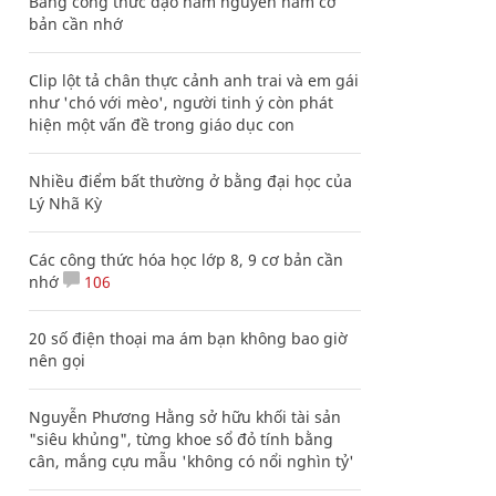
Bảng công thức đạo hàm nguyên hàm cơ
bản cần nhớ
Clip lột tả chân thực cảnh anh trai và em gái
như 'chó với mèo', người tinh ý còn phát
hiện một vấn đề trong giáo dục con
Nhiều điểm bất thường ở bằng đại học của
Lý Nhã Kỳ
Các công thức hóa học lớp 8, 9 cơ bản cần
nhớ
106
20 số điện thoại ma ám bạn không bao giờ
nên gọi
Nguyễn Phương Hằng sở hữu khối tài sản
"siêu khủng", từng khoe sổ đỏ tính bằng
cân, mắng cựu mẫu 'không có nổi nghìn tỷ'