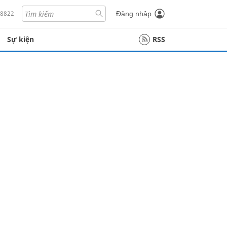
18822
Đăng nhập
Sự kiện
RSS