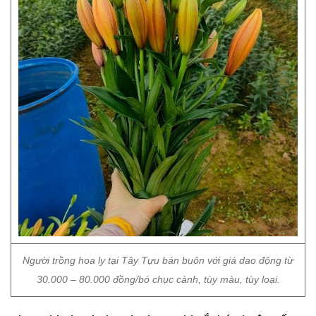
Người trồng hoa ly tại Tây Tựu bán buôn với giá dao động từ
30.000 – 80.000 đồng/bó chục cành, tùy màu, tùy loại.