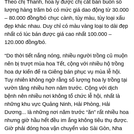
Theo chị Thanh, hoa ly được chị cắt bán buôn số
lượng hàng trăm bó có mức giá dao động từ 30.000
– 80.000 đồng/bó chục cành, tùy màu, tùy loại xấu
đẹp khác nhau. Duy chỉ có màu vàng loại to dài đẹp
nhất có lúc bán được giá cao nhất 100.000 –
120.000 đồng/bó.
“Do thời tiết nắng nóng, nhiều người trồng củ muộn
nên bị trượt mùa hoa Tết, cộng với nhiều hộ trồng
hoa dự kiến để ra Giêng bán phục vụ mùa lễ hội.
Tuy nhiên không ngờ rằng số lượng hoa ly trồng tại
vườn tăng nhiều hơn năm trước. Cộng với dịch
bệnh nên nhiều nơi không tổ chức lễ hội, nhất là
những khu vực Quảng Ninh, Hải Phòng, Hải
Dương... là những nơi năm trước “ăn” rất nhiều hoa
nhưng giờ hầu hết đều im ắng không tiêu thụ được.
Giờ phải đóng hoa vận chuyển vào Sài Gòn, Nha