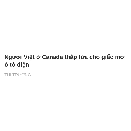
Người Việt ở Canada thắp lửa cho giấc mơ
ô tô điện
THỊ TRƯỜNG