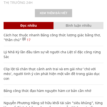
THỊ TRƯỜNG 24H
XEM THÊM BÀI VIẾT
Đọc nhiều
Bình luận nhiều
Cách học thuộc nhanh Bảng công thức lượng giác bằng thơ,
"thần chú"
17
Lý Nhã Kỳ lần đầu tâm sự về người cha Liệt sĩ đặc công rừng
Sác
Clip lột tả chân thực cảnh anh trai và em gái như 'chó với
mèo', người tinh ý còn phát hiện một vấn đề trong giáo dục
con
Bảng công thức đạo hàm nguyên hàm cơ bản cần nhớ
Nguyễn Phương Hằng sở hữu khối tài sản "siêu khủng", từng