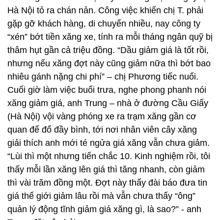
Hà Nội tỏ ra chán nản. Công việc khiến chị T. phải
gặp gỡ khách hàng, di chuyển nhiều, nay công ty
“xén” bớt tiền xăng xe, tính ra mỗi tháng ngân quỹ bị
thâm hụt gần cả triệu đồng. “Dầu giảm giá là tốt rồi,
nhưng nếu xăng đợt này cũng giảm nữa thì bớt bao
nhiêu gánh nặng chi phí” – chị Phương tiếc nuối.
Cuối giờ làm việc buổi trưa, nghe phong phanh nói
xăng giảm giá, anh Trung – nhà ở đường Cầu Giấy
(Hà Nội) vội vàng phóng xe ra trạm xăng gần cơ
quan để đổ đầy bình, tới nơi nhân viên cây xăng
giải thích anh mới té ngửa giá xăng vẫn chưa giảm.
“Lùi thì một nhưng tiến chắc 10. Kinh nghiệm rồi, tôi
thấy mỗi lần xăng lên giá thì tăng nhanh, còn giảm
thì vài trăm đồng một. Đợt này thấy đài báo đưa tin
giá thế giới giảm lâu rồi mà vẫn chưa thấy “ông”
quản lý động tĩnh giảm giá xăng gì, là sao?” - anh