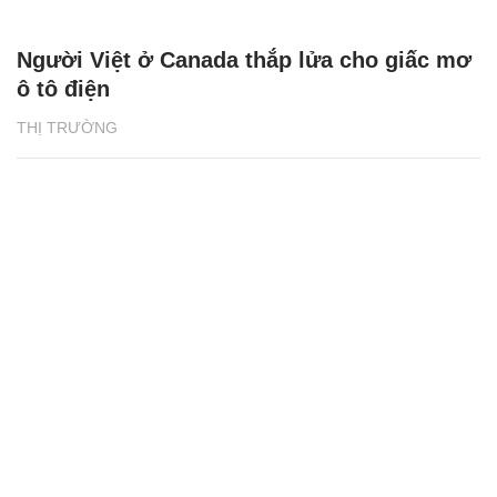
Người Việt ở Canada thắp lửa cho giấc mơ
ô tô điện
THỊ TRƯỜNG