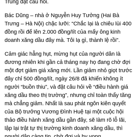
Trung đặt câu hỏi.
Bác Dũng – nhà ở Nguyễn Huy Tưởng (Hai Bà
Trưng – Hà Nội) chậc lưỡi: “Chắc lại là chiêu lùi 400
đồng rồi để lên 2.000 đồng/lít của mấy ông kinh
doanh xăng dầu đây mà. Tôi lạ gì, thành lệ rồi”.
Cảm giác hẫng hụt, mừng hụt của người dân là
đương nhiên khi gần cả tháng nay họ đang chờ đợi
một đợt giảm giá xăng mới. Lần giảm nhỏ giọt trước
đây chỉ 500 đồng/lít, ngày 26/8 đã khiến không ít
người “buồn thiu”, và đặt câu hỏi về “điều hành giá
xăng dầu theo thị trường”, nhưng chỉ toàn thấy tăng
mà chẳng giảm. Nhất là sau phát ngôn kiên quyết
của Bộ trưởng Vương Đình Huệ tại một cuộc hội
thảo điều hành xăng dầu gần đây, sẽ làm rõ lỗ lãi,
lập lại trật tự thị trường kinh doanh xăng dầu, thì
người dân càng tin, chờ đợi và hy vọng.