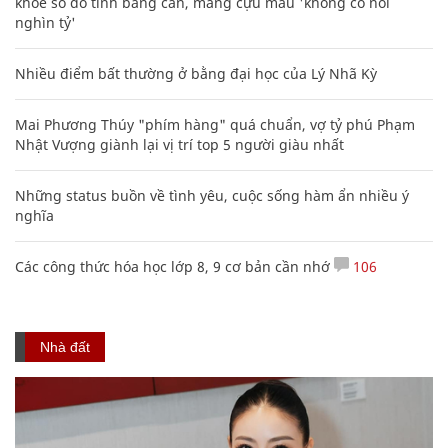
khoe sổ đỏ tính bằng cân, mắng cựu mẫu 'không có nổi
nghìn tỷ'
Nhiều điểm bất thường ở bằng đại học của Lý Nhã Kỳ
Mai Phương Thúy "phím hàng" quá chuẩn, vợ tỷ phú Phạm
Nhật Vượng giành lại vị trí top 5 người giàu nhất
Những status buồn về tình yêu, cuộc sống hàm ẩn nhiều ý
nghĩa
Các công thức hóa học lớp 8, 9 cơ bản cần nhớ
106
Nhà đất