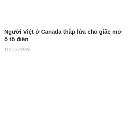
Người Việt ở Canada thắp lửa cho giấc mơ
ô tô điện
THỊ TRƯỜNG