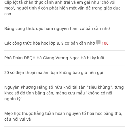
Clip lột tả chân thực cảnh anh trai và em gái như 'chó với
mèo', người tinh ý còn phát hiện một vấn đề trong giáo dục
con
Bảng công thức đạo hàm nguyên hàm cơ bản cần nhớ
Các công thức hóa học lớp 8, 9 cơ bản cần nhớ
106
Phó Đoàn ĐBQH Hà Giang Vương Ngọc Hà bị kỷ luật
20 số điện thoại ma ám bạn không bao giờ nên gọi
Nguyễn Phương Hằng sở hữu khối tài sản "siêu khủng", từng
khoe sổ đỏ tính bằng cân, mắng cựu mẫu 'không có nổi
nghìn tỷ'
Mẹo học thuộc Bảng tuần hoàn nguyên tố hóa học bằng thơ,
câu nói vui vẻ