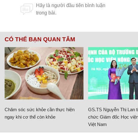
CÓ THỂ BẠN QUAN TÂM
Chăm sóc sức khỏe cần thực hiện
GS.TS Nguyễn Thị Lan ti
ngay khi cơ thể còn khỏe
chức Giám đốc Học viện
Việt Nam