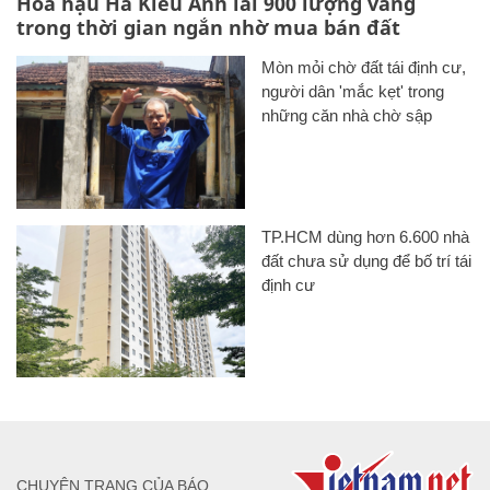
Hoa hậu Hà Kiều Anh lãi 900 lượng vàng
trong thời gian ngắn nhờ mua bán đất
Mòn mỏi chờ đất tái định cư,
người dân 'mắc kẹt' trong
những căn nhà chờ sập
TP.HCM dùng hơn 6.600 nhà
đất chưa sử dụng để bố trí tái
định cư
CHUYÊN TRANG CỦA BÁO