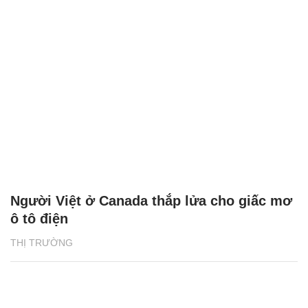
Người Việt ở Canada thắp lửa cho giấc mơ
ô tô điện
THỊ TRƯỜNG