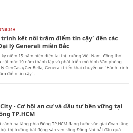
ỜNG 24H
trình kết nối trăm điểm tin cậy’ đến các
ại lý Generali miền Bắc
 kỷ niệm 15 năm hiện diện tại thị trường Việt Nam, đồng thời
 cột mốc 10 năm thành lập và phát triển mô hình Văn phòng
 lý GenCasa/GenBella, Generali triển khai chuyến xe “Hành trình
răm điểm tin cậy”.
City - Cơ hội an cư và đầu tư bền vững tại
ông TP.HCM
i cảnh hạ tầng phía Đông TP.HCM đang bước vào giai đoạn tăng
 bộ, thị trường bất động sản ven sông Đồng Nai bắt đầu quá