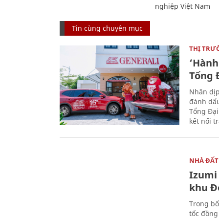
nghiệp Việt Nam
Tin cùng chuyên mục
THỊ TRƯ
‘Hành 
Tổng Đ
Nhân dịp
đánh dấu
Tổng Đại
kết nối t
NHÀ ĐẤT
Izumi 
khu Đ
Trong bố
tốc đồng