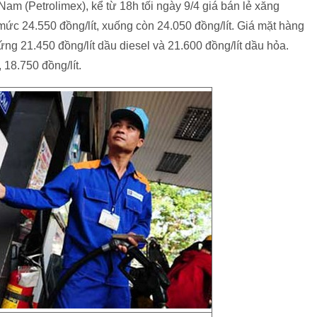
m (Petrolimex), kể từ 18h tối ngày 9/4 giá bán lẻ xăng
mức 24.550 đồng/lít, xuống còn 24.050 đồng/lít. Giá mặt hàng
ứng 21.450 đồng/lít dầu diesel và 21.600 đồng/lít dầu hỏa.
18.750 đồng/lít.