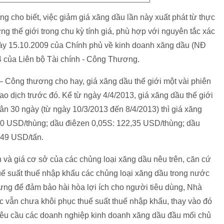
 cho biết, việc giảm giá xăng dầu lần này xuất phát từ thực
ờng thế giới trong chu kỳ tính giá, phù hợp với nguyên tắc xác
gày 15.10.2009 của Chính phủ về kinh doanh xăng dầu (NĐ
 của Liên bộ Tài chính - Công Thương.
 – Công thương cho hay, giá xăng dầu thế giới một vài phiên
o dịch trước đó. Kể từ ngày 4/4/2013, giá xăng dầu thế giới
ân 30 ngày (từ ngày 10/3/2013 đến 8/4/2013) thì giá xăng
10 USD/thùng; dầu điêzen 0,05S: 122,35 USD/thùng; dầu
,49 USD/tấn.
 và giá cơ sở của các chủng loại xăng dầu nêu trên, căn cứ
huế suất thuế nhập khẩu các chủng loại xăng dầu trong nước
ưng để đảm bảo hài hòa lợi ích cho người tiêu dùng, Nhà
 vẫn chưa khôi phục thuế suất thuế nhập khẩu, thay vào đó
yêu cầu các doanh nghiệp kinh doanh xăng dầu đầu mối chủ