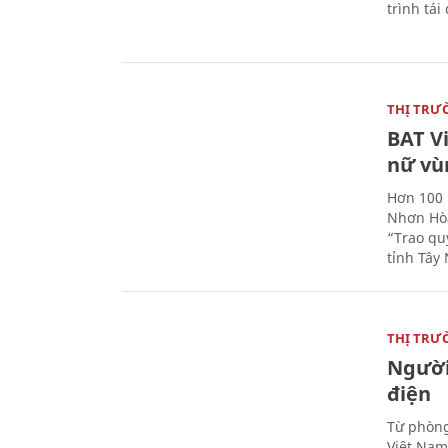
trình tái
THỊ TRƯ
BAT V
nữ vù
Hơn 100 
Nhơn Hòa
“Trao qu
tỉnh Tây 
THỊ TRƯ
Người
điện
Từ phòng
Việt Nam 