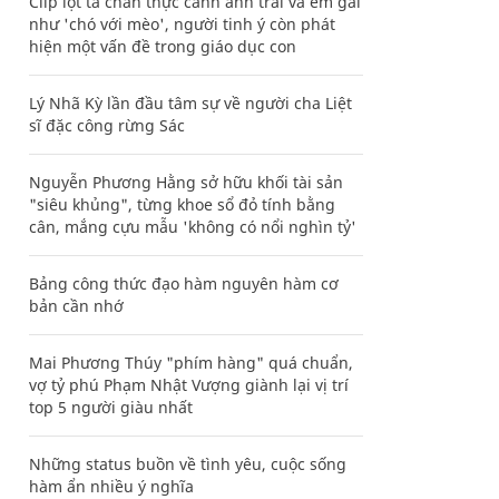
Clip lột tả chân thực cảnh anh trai và em gái
như 'chó với mèo', người tinh ý còn phát
hiện một vấn đề trong giáo dục con
Lý Nhã Kỳ lần đầu tâm sự về người cha Liệt
sĩ đặc công rừng Sác
Nguyễn Phương Hằng sở hữu khối tài sản
"siêu khủng", từng khoe sổ đỏ tính bằng
cân, mắng cựu mẫu 'không có nổi nghìn tỷ'
Bảng công thức đạo hàm nguyên hàm cơ
bản cần nhớ
Mai Phương Thúy "phím hàng" quá chuẩn,
vợ tỷ phú Phạm Nhật Vượng giành lại vị trí
top 5 người giàu nhất
Những status buồn về tình yêu, cuộc sống
hàm ẩn nhiều ý nghĩa