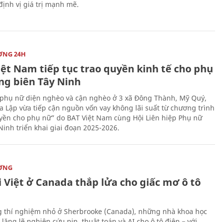
 định vị giá trị mạnh mẽ.
ỜNG 24H
iệt Nam tiếp tục trao quyền kinh tế cho phụ
ng biên Tây Ninh
phụ nữ diện nghèo và cận nghèo ở 3 xã Đông Thành, Mỹ Quý,
 Lập vừa tiếp cận nguồn vốn vay không lãi suất từ chương trình
yền cho phụ nữ” do BAT Việt Nam cùng Hội Liên hiệp Phụ nữ
Ninh triển khai giai đoạn 2025-2026.
ỜNG
 Việt ở Canada thắp lửa cho giấc mơ ô tô
 thí nghiệm nhỏ ở Sherbrooke (Canada), những nhà khoa học
lặng lẽ nghiên cứu pin, thuật toán và AI cho ô tô điện – với