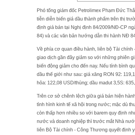
Phó tổng giám đốc Petrolimex Phạm Đức Thắng
tiễn diễn biến giá dầu thành phẩm trên thị trư
định giá bán tại Nghị định 84/2009/NĐ-CP n
84) và các văn bản hướng dẫn thi hành NĐ 84
Về phía cơ quan điều hành, liên bộ Tài chính
giao dịch gần đây giảm so với những phiên gia
biến động giảm cho đến nay. Nếu tính bình qu
dầu thế giới như sau: giá xăng RON 92: 119,
hỏa: 122,08 USD/thùng; dầu madut 3,5S: 635
Trên cơ sở chênh lệch giữa giá bán hiện hành
tình hình kinh tế xã hội trong nước; mặc dù t
còn thấp hơn nhiều so với barem quy định nh
nước và doanh nghiệp thì trước mắt Nhà nước
liên Bộ Tài chính - Công Thương quyết định 