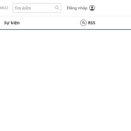
18822
Đăng nhập
Sự kiện
RSS