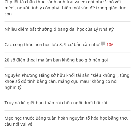
Clip lột tả chân thực cảnh anh trai và em gái như 'chó với
mèo', người tinh ý còn phát hiện một vấn đề trong giáo dục
con
Nhiều điểm bất thường ở bằng đại học của Lý Nhã Kỳ
Các công thức hóa học lớp 8, 9 cơ bản cần nhớ
106
20 số điện thoại ma ám bạn không bao giờ nên gọi
Nguyễn Phương Hằng sở hữu khối tài sản "siêu khủng", từng
khoe sổ đỏ tính bằng cân, mắng cựu mẫu 'không có nổi
nghìn tỷ'
Truy nã kẻ giết bạn thân rồi chôn ngồi dưới bãi cát
Mẹo học thuộc Bảng tuần hoàn nguyên tố hóa học bằng thơ,
câu nói vui vẻ