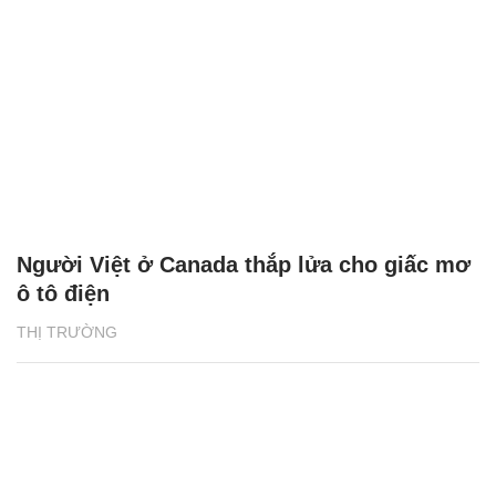
Người Việt ở Canada thắp lửa cho giấc mơ
ô tô điện
THỊ TRƯỜNG