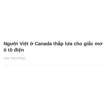
Người Việt ở Canada thắp lửa cho giấc mơ
ô tô điện
THỊ TRƯỜNG