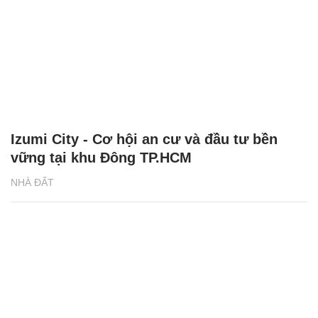
Izumi City - Cơ hội an cư và đầu tư bền
vững tại khu Đông TP.HCM
NHÀ ĐẤT