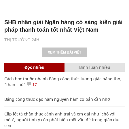
SHB nhận giải Ngân hàng có sáng kiến giải
pháp thanh toán tốt nhất Việt Nam
THỊ TRƯỜNG 24H
XEM THÊM BÀI VIẾT
Đọc nhiều
Bình luận nhiều
Cách học thuộc nhanh Bảng công thức lượng giác bằng thơ,
"thần chú"
17
Bảng công thức đạo hàm nguyên hàm cơ bản cần nhớ
Clip lột tả chân thực cảnh anh trai và em gái như 'chó với
mèo', người tinh ý còn phát hiện một vấn đề trong giáo dục
con