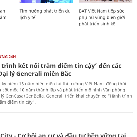
Lan
Tìm hướng phát triển du
BAT Việt Nam tiếp sức
Giám
lịch y tế
phụ nữ vùng biên giới
phát triển sinh kế
ỜNG 24H
trình kết nối trăm điểm tin cậy’ đến các
ại lý Generali miền Bắc
 kỷ niệm 15 năm hiện diện tại thị trường Việt Nam, đồng thời
 cột mốc 10 năm thành lập và phát triển mô hình Văn phòng
 lý GenCasa/GenBella, Generali triển khai chuyến xe “Hành trình
răm điểm tin cậy”.
City - Cơ hội an cư và đầu tư bền vững tại