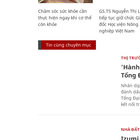
Chăm sóc sức khỏe cần
GS.TS Nguyễn Thị 
thực hiện ngay khi cơ thể
tiếp tục giữ chức 
còn khỏe
đốc Học viện Nông
nghiệp Việt Nam
Tin cùng chuyên mục
THỊ TRƯ
‘Hành 
Tổng Đ
Nhân dịp
đánh dấu
Tổng Đại
kết nối t
NHÀ ĐẤT
Izumi 