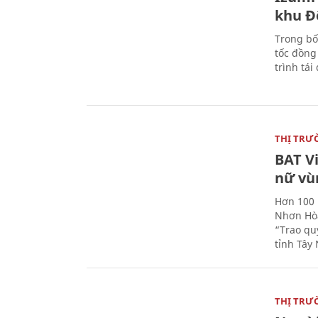
khu Đ
Trong bố
tốc đồng
trình tái
THỊ TRƯ
BAT V
nữ vù
Hơn 100 
Nhơn Hòa
“Trao qu
tỉnh Tây 
THỊ TRƯ