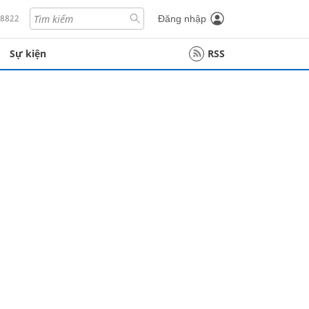
18822
Đăng nhập
Sự kiện
RSS