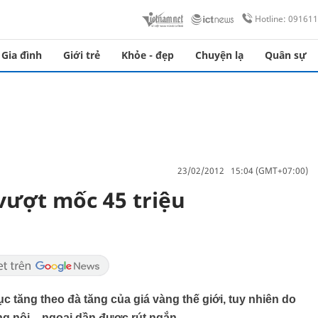
Hotline: 09161
Gia đình
Giới trẻ
Khỏe - đẹp
Chuyện lạ
Quân sự
23/02/2012 15:04 (GMT+07:00)
vượt mốc 45 triệu
ục tăng theo đà tăng của giá vàng thế giới, tuy nhiên do
g nội – ngoại dần được rút ngắn.