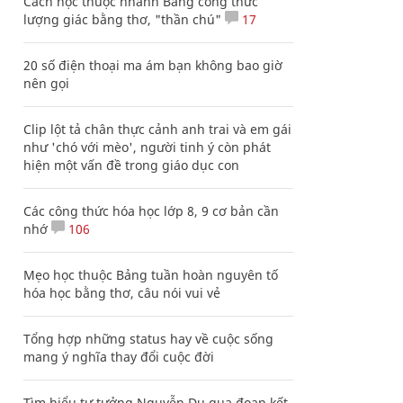
Cách học thuộc nhanh Bảng công thức
lượng giác bằng thơ, "thần chú"
17
20 số điện thoại ma ám bạn không bao giờ
nên gọi
Clip lột tả chân thực cảnh anh trai và em gái
như 'chó với mèo', người tinh ý còn phát
hiện một vấn đề trong giáo dục con
Các công thức hóa học lớp 8, 9 cơ bản cần
nhớ
106
Mẹo học thuộc Bảng tuần hoàn nguyên tố
hóa học bằng thơ, câu nói vui vẻ
Tổng hợp những status hay về cuộc sống
mang ý nghĩa thay đổi cuộc đời
Tìm hiểu tư tưởng Nguyễn Du qua đoạn kết