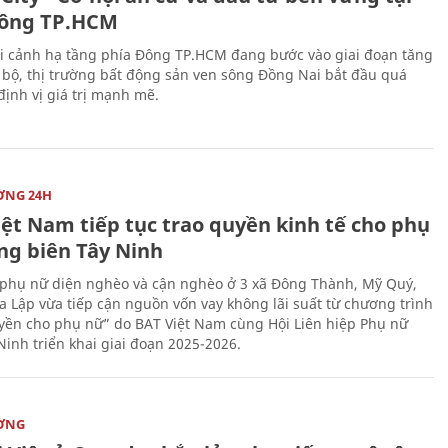
ông TP.HCM
i cảnh hạ tầng phía Đông TP.HCM đang bước vào giai đoạn tăng
 bộ, thị trường bất động sản ven sông Đồng Nai bắt đầu quá
 định vị giá trị mạnh mẽ.
ỜNG 24H
iệt Nam tiếp tục trao quyền kinh tế cho phụ
ng biên Tây Ninh
phụ nữ diện nghèo và cận nghèo ở 3 xã Đông Thành, Mỹ Quý,
 Lập vừa tiếp cận nguồn vốn vay không lãi suất từ chương trình
yền cho phụ nữ” do BAT Việt Nam cùng Hội Liên hiệp Phụ nữ
Ninh triển khai giai đoạn 2025-2026.
ỜNG