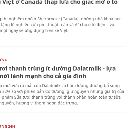
 Việt ở Canada thắp lửa cho giấc mơ ô tô
 thí nghiệm nhỏ ở Sherbrooke (Canada), những nhà khoa học
lặng lẽ nghiên cứu pin, thuật toán và AI cho ô tô điện – với
 một ngày sẽ ứng dụng trên xe Việt.
ỜNG
ươi thanh trùng ít đường Dalatmilk - lựa
mới lành mạnh cho cả gia đình
 mới vừa ra mắt của Dalatmilk có hàm lượng đường bổ sung
 32% so với phiên bản Có đường, giữ nguyên những giá trị của
 phẩm Sữa tươi thanh trùng với thành phần hoàn toàn từ sữa
 nguyên, hương vị thơm ngon đặc trưng.
ỜNG 24H