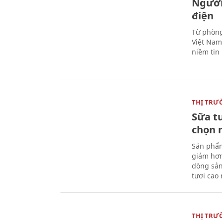
Người
điện
Từ phòng
Việt Nam 
niềm tin
THỊ TRƯ
Sữa t
chọn 
Sản phẩm
giảm hơn
dòng sản
tươi cao
THỊ TRƯ