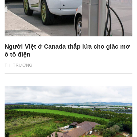
Người Việt ở Canada thắp lửa cho giấc mơ
ô tô điện
THỊ TRƯỜNG