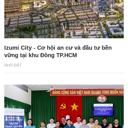
Izumi City - Cơ hội an cư và đầu tư bền
vững tại khu Đông TP.HCM
NHÀ ĐẤT