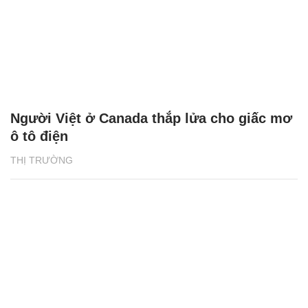
Người Việt ở Canada thắp lửa cho giấc mơ
ô tô điện
THỊ TRƯỜNG