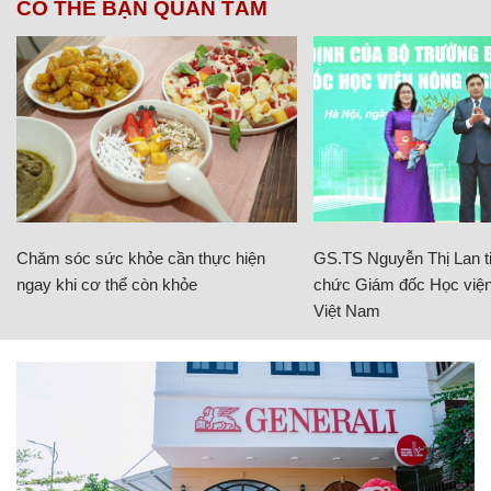
CÓ THỂ BẠN QUAN TÂM
Chăm sóc sức khỏe cần thực hiện
GS.TS Nguyễn Thị Lan ti
ngay khi cơ thể còn khỏe
chức Giám đốc Học viện
Việt Nam