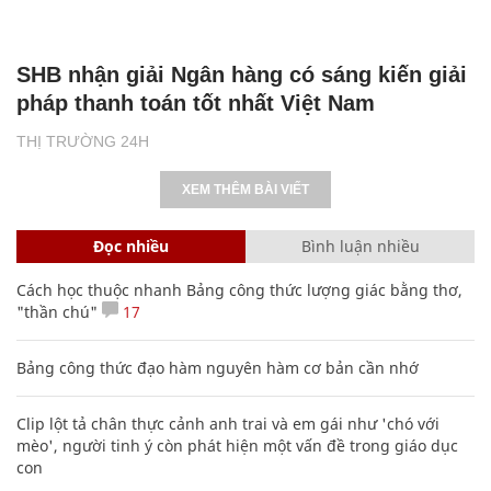
SHB nhận giải Ngân hàng có sáng kiến giải
pháp thanh toán tốt nhất Việt Nam
THỊ TRƯỜNG 24H
XEM THÊM BÀI VIẾT
Đọc nhiều
Bình luận nhiều
Cách học thuộc nhanh Bảng công thức lượng giác bằng thơ,
"thần chú"
17
Bảng công thức đạo hàm nguyên hàm cơ bản cần nhớ
Clip lột tả chân thực cảnh anh trai và em gái như 'chó với
mèo', người tinh ý còn phát hiện một vấn đề trong giáo dục
con