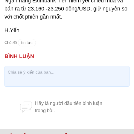
Ngân hàng Eximbank hiện niêm yết chiều mua và
bán ra từ 23.160 -23.250 đồng/USD, giữ nguyên so
với chốt phiên gần nhất.
H.Yến
Chủ đề:
tin tức