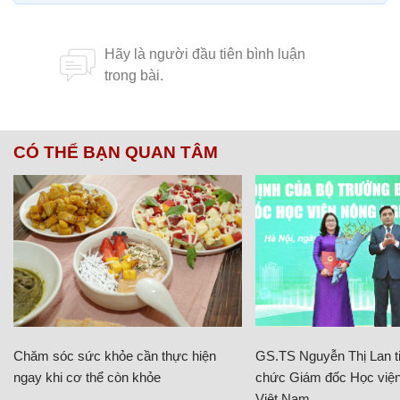
CÓ THỂ BẠN QUAN TÂM
Chăm sóc sức khỏe cần thực hiện
GS.TS Nguyễn Thị Lan ti
ngay khi cơ thể còn khỏe
chức Giám đốc Học viện
Việt Nam