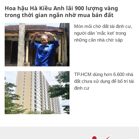
Hoa hậu Hà Kiều Anh lãi 900 lượng vàng
trong thời gian ngắn nhờ mua bán đất
Mòn mỏi chờ đất tái định cư,
người dân 'mắc kẹt' trong
những căn nhà chờ sập
TP.HCM dùng hơn 6.600 nhà
đất chưa sử dụng để bố trí tái
định cư