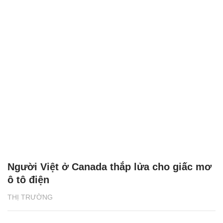
Người Việt ở Canada thắp lửa cho giấc mơ
ô tô điện
THỊ TRƯỜNG