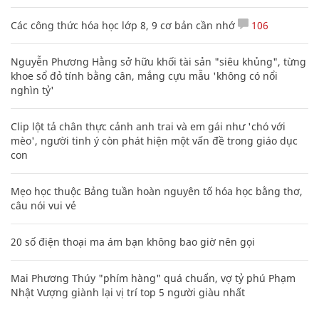
Các công thức hóa học lớp 8, 9 cơ bản cần nhớ
106
Nguyễn Phương Hằng sở hữu khối tài sản "siêu khủng", từng
khoe sổ đỏ tính bằng cân, mắng cựu mẫu 'không có nổi
nghìn tỷ'
Clip lột tả chân thực cảnh anh trai và em gái như 'chó với
mèo', người tinh ý còn phát hiện một vấn đề trong giáo dục
con
Mẹo học thuộc Bảng tuần hoàn nguyên tố hóa học bằng thơ,
câu nói vui vẻ
20 số điện thoại ma ám bạn không bao giờ nên gọi
Mai Phương Thúy "phím hàng" quá chuẩn, vợ tỷ phú Phạm
Nhật Vượng giành lại vị trí top 5 người giàu nhất