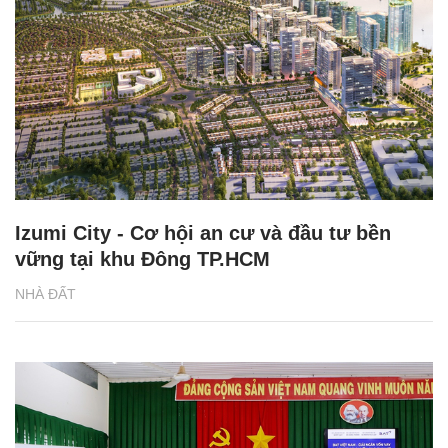
Izumi City - Cơ hội an cư và đầu tư bền
vững tại khu Đông TP.HCM
NHÀ ĐẤT