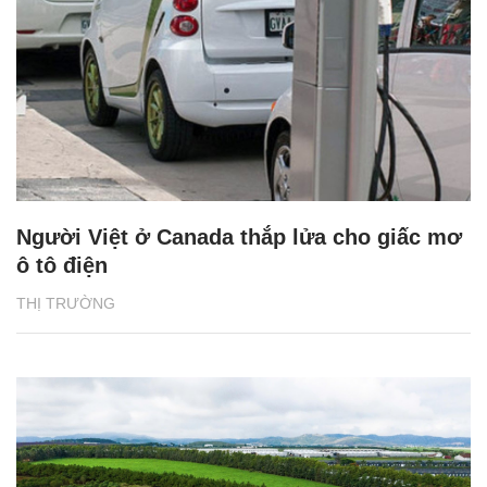
Người Việt ở Canada thắp lửa cho giấc mơ
ô tô điện
THỊ TRƯỜNG