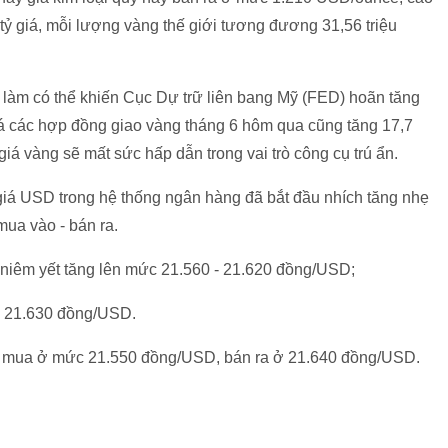
tỷ giá, mỗi lượng vàng thế giới tương đương 31,56 triệu
c làm có thể khiến Cục Dự trữ liên bang Mỹ (FED) hoãn tăng
iá các hợp đồng giao vàng tháng 6 hôm qua cũng tăng 17,7
á vàng sẽ mất sức hấp dẫn trong vai trò công cụ trú ẩn.
 giá USD trong hệ thống ngân hàng đã bắt đầu nhích tăng nhẹ
mua vào - bán ra.
 niêm yết tăng lên mức 21.560 - 21.620 đồng/USD;
 - 21.630 đồng/USD.
 mua ở mức 21.550 đồng/USD, bán ra ở 21.640 đồng/USD.