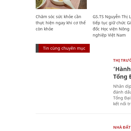
Chăm sóc sức khỏe cần
GS.TS Nguyễn Thị 
thực hiện ngay khi cơ thể
tiếp tục giữ chức 
còn khỏe
đốc Học viện Nông
nghiệp Việt Nam
Tin cùng chuyên mục
THỊ TRƯ
‘Hành 
Tổng Đ
Nhân dịp
đánh dấu
Tổng Đại
kết nối t
NHÀ ĐẤT