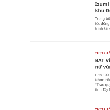
Izumi 
khu Đ
Trong bố
tốc đồng
trình tái
THỊ TRƯ
BAT V
nữ vù
Hơn 100 
Nhơn Hòa
“Trao qu
tỉnh Tây 
THỊ TRƯ