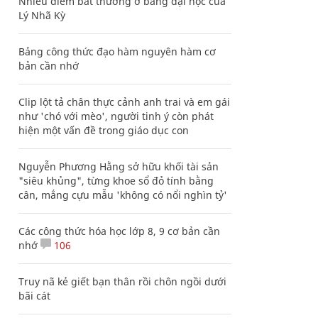
Nhiều điểm bất thường ở bằng đại học của
Lý Nhã Kỳ
Bảng công thức đạo hàm nguyên hàm cơ
bản cần nhớ
Clip lột tả chân thực cảnh anh trai và em gái
như 'chó với mèo', người tinh ý còn phát
hiện một vấn đề trong giáo dục con
Nguyễn Phương Hằng sở hữu khối tài sản
"siêu khủng", từng khoe sổ đỏ tính bằng
cân, mắng cựu mẫu 'không có nổi nghìn tỷ'
Các công thức hóa học lớp 8, 9 cơ bản cần
nhớ
106
Truy nã kẻ giết bạn thân rồi chôn ngồi dưới
bãi cát