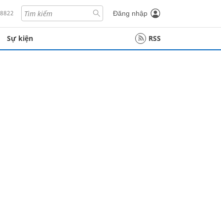
18822
Đăng nhập
Sự kiện
RSS