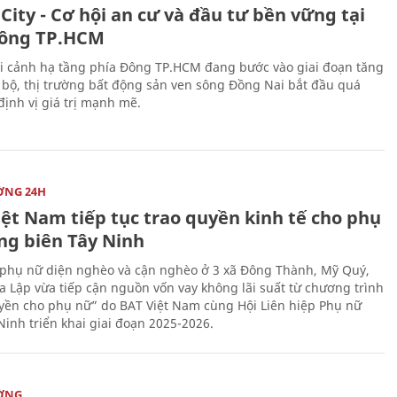
City - Cơ hội an cư và đầu tư bền vững tại
ông TP.HCM
i cảnh hạ tầng phía Đông TP.HCM đang bước vào giai đoạn tăng
 bộ, thị trường bất động sản ven sông Đồng Nai bắt đầu quá
 định vị giá trị mạnh mẽ.
ỜNG 24H
iệt Nam tiếp tục trao quyền kinh tế cho phụ
ng biên Tây Ninh
phụ nữ diện nghèo và cận nghèo ở 3 xã Đông Thành, Mỹ Quý,
 Lập vừa tiếp cận nguồn vốn vay không lãi suất từ chương trình
yền cho phụ nữ” do BAT Việt Nam cùng Hội Liên hiệp Phụ nữ
Ninh triển khai giai đoạn 2025-2026.
ỜNG