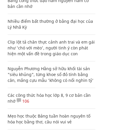
Bảng công thức đạo hàm nguyên hàm cơ
bản cần nhớ
Nhiều điểm bất thường ở bằng đại học của
Lý Nhã Kỳ
Clip lột tả chân thực cảnh anh trai và em gái
như 'chó với mèo', người tinh ý còn phát
hiện một vấn đề trong giáo dục con
Nguyễn Phương Hằng sở hữu khối tài sản
"siêu khủng", từng khoe sổ đỏ tính bằng
cân, mắng cựu mẫu 'không có nổi nghìn tỷ'
Các công thức hóa học lớp 8, 9 cơ bản cần
nhớ
106
Mẹo học thuộc Bảng tuần hoàn nguyên tố
hóa học bằng thơ, câu nói vui vẻ