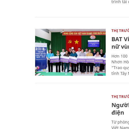
trình tái
THỊ TRƯ
BAT V
nữ vù
Hơn 100 
Nhơn Hòa
“Trao qu
tỉnh Tây 
THỊ TRƯ
Người
điện
Từ phòng
Việt Nam 