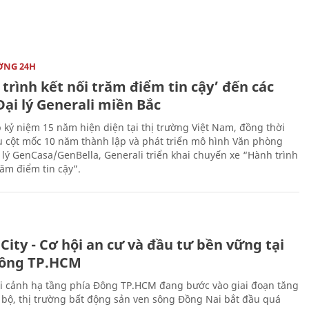
ỜNG 24H
trình kết nối trăm điểm tin cậy’ đến các
ại lý Generali miền Bắc
 kỷ niệm 15 năm hiện diện tại thị trường Việt Nam, đồng thời
 cột mốc 10 năm thành lập và phát triển mô hình Văn phòng
 lý GenCasa/GenBella, Generali triển khai chuyến xe “Hành trình
răm điểm tin cậy”.
City - Cơ hội an cư và đầu tư bền vững tại
ông TP.HCM
i cảnh hạ tầng phía Đông TP.HCM đang bước vào giai đoạn tăng
 bộ, thị trường bất động sản ven sông Đồng Nai bắt đầu quá