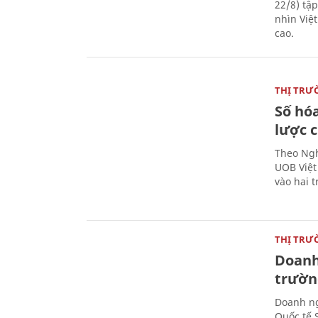
22/8) tậ
nhìn Việ
cao.
THỊ TRƯ
Số hóa
lược 
Theo Ngh
UOB Việt
vào hai t
THỊ TRƯ
Doanh 
trườn
Doanh ng
Quốc tế 