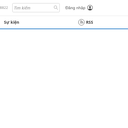
18822
Đăng nhập
Sự kiện
RSS