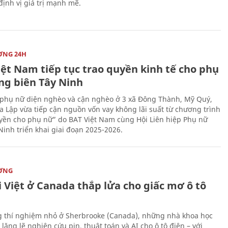
 định vị giá trị mạnh mẽ.
ỜNG 24H
iệt Nam tiếp tục trao quyền kinh tế cho phụ
ng biên Tây Ninh
phụ nữ diện nghèo và cận nghèo ở 3 xã Đông Thành, Mỹ Quý,
 Lập vừa tiếp cận nguồn vốn vay không lãi suất từ chương trình
yền cho phụ nữ” do BAT Việt Nam cùng Hội Liên hiệp Phụ nữ
Ninh triển khai giai đoạn 2025-2026.
ỜNG
 Việt ở Canada thắp lửa cho giấc mơ ô tô
 thí nghiệm nhỏ ở Sherbrooke (Canada), những nhà khoa học
lặng lẽ nghiên cứu pin, thuật toán và AI cho ô tô điện – với