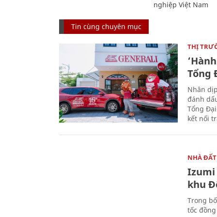
nghiệp Việt Nam
Tin cùng chuyên mục
THỊ TRƯ
‘Hành 
Tổng Đ
Nhân dịp
đánh dấu
Tổng Đại
kết nối t
NHÀ ĐẤT
Izumi 
khu Đ
Trong bố
tốc đồng