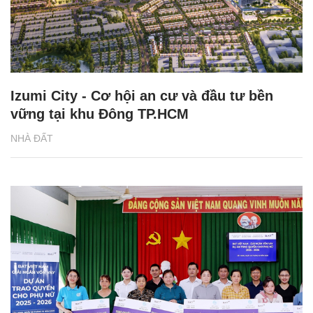
Izumi City - Cơ hội an cư và đầu tư bền
vững tại khu Đông TP.HCM
NHÀ ĐẤT