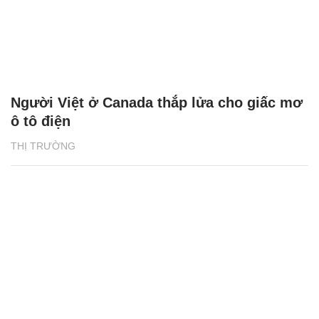
Người Việt ở Canada thắp lửa cho giấc mơ
ô tô điện
THỊ TRƯỜNG