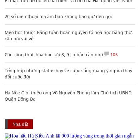
Bí mật trận đổ bộ lên bãi biển Tà Lơn của Hải quân Việt Nam
20 số điện thoại ma ám bạn không bao giờ nên gọi
Mẹo học thuộc Bảng tuần hoàn nguyên tố hóa học bằng thơ,
câu nói vui vẻ
Các công thức hóa học lớp 8, 9 cơ bản cần nhớ
106
Tổng hợp những status hay về cuộc sống mang ý nghĩa thay
đổi cuộc đời
Hà Nội: Giới thiệu ông Võ Nguyên Phong làm Chủ tịch UBND
Quận Đống Đa
Nhà đất