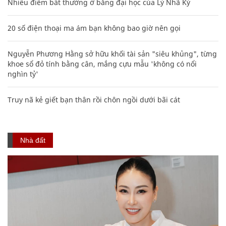
Nhiều điểm bất thường ở bằng đại học của Lý Nhã Kỳ
20 số điện thoại ma ám bạn không bao giờ nên gọi
Nguyễn Phương Hằng sở hữu khối tài sản "siêu khủng", từng
khoe sổ đỏ tính bằng cân, mắng cựu mẫu 'không có nổi
nghìn tỷ'
Truy nã kẻ giết bạn thân rồi chôn ngồi dưới bãi cát
Nhà đất