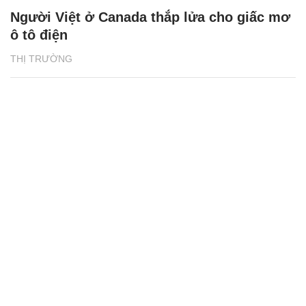
Người Việt ở Canada thắp lửa cho giấc mơ
ô tô điện
THỊ TRƯỜNG