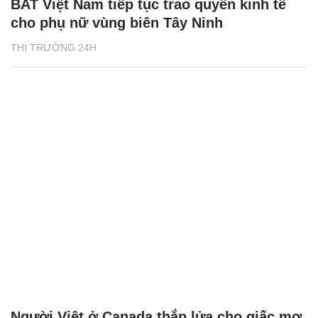
BAT Việt Nam tiếp tục trao quyền kinh tế
cho phụ nữ vùng biên Tây Ninh
THỊ TRƯỜNG 24H
Người Việt ở Canada thắp lửa cho giấc mơ