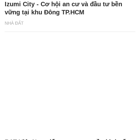
Izumi City - Cơ hội an cư và đầu tư bền
vững tại khu Đông TP.HCM
NHÀ ĐẤT