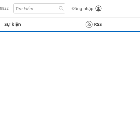
18822
Đăng nhập
Sự kiện
RSS