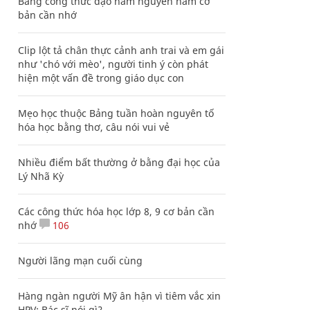
Bảng công thức đạo hàm nguyên hàm cơ
bản cần nhớ
Clip lột tả chân thực cảnh anh trai và em gái
như 'chó với mèo', người tinh ý còn phát
hiện một vấn đề trong giáo dục con
Mẹo học thuộc Bảng tuần hoàn nguyên tố
hóa học bằng thơ, câu nói vui vẻ
Nhiều điểm bất thường ở bằng đại học của
Lý Nhã Kỳ
Các công thức hóa học lớp 8, 9 cơ bản cần
nhớ
106
Người lãng mạn cuối cùng
Hàng ngàn người Mỹ ân hận vì tiêm vắc xin
HPV: Bác sĩ nói gì?