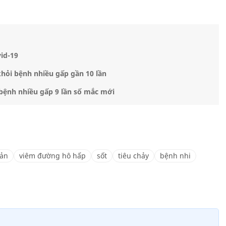
vid-19
khỏi bệnh nhiều gấp gần 10 lần
 bệnh nhiều gấp 9 lần số mắc mới
uản
viêm đường hô hấp
sốt
tiêu chảy
bệnh nhi