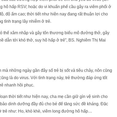
g hô hấp RSV; hoặc do vi khuẩn phế cầu gây ra viêm phổi ở
 độ, độ ẩm cao; thời tiết như hiện nay đang rất thuận lợi cho
ng tình trạng lây nhiễm ở trẻ.
có thể xâm nhập và gây tổn thương biểu mô đường thở, gây
ề dẫn tới khó thở, suy hô hấp ở trẻ”, BS. Nghiêm Thị Mai
 mà những ngày gần đây số trẻ bị sốt và tiêu chảy, nôn cũng
ng là do virus. Với tình trạng này, trẻ thường đáp ứng tốt
 trẻ nhanh hồi phục.
oạn thời tiết như hiện nay, cha mẹ cần giữ gìn vệ sinh cho
m bảo dinh dưỡng đầy đủ cho bé để tăng sức đề kháng. Đặc
 ở trẻ như: Ho, khò khè, viêm long đường hô hấp…