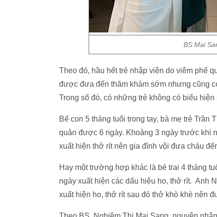
BS Mai Sa
Theo đó, hầu hết trẻ nhập viện do viêm phế qu
được đưa đến thăm khám sớm nhưng cũng có 
Trong số đó, có những trẻ không có biểu hiện
Bế con 5 tháng tuổi trong tay, bà mẹ trẻ Trần T
quản được 6 ngày. Khoảng 3 ngày trước khi n
xuất hiện thở rít nên gia đình vội đưa cháu đế
Hay một trường hợp khác là bé trai 4 tháng t
ngày xuất hiện các dấu hiệu ho, thở rít. Anh 
xuất hiện ho, thở rít sau đó thở khò khè nên 
Theo BS. Nghiêm Thị Mai Sang, nguyên nhân c