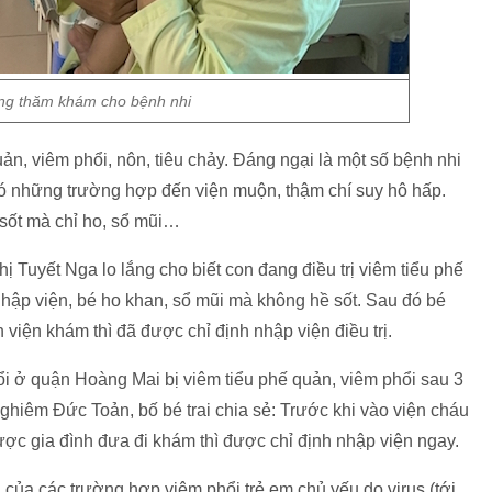
ng thăm khám cho bệnh nhi
ản, viêm phổi, nôn, tiêu chảy. Đáng ngại là một số bệnh nhi
những trường hợp đến viện muộn, thậm chí suy hô hấp.
 sốt mà chỉ ho, sổ mũi…
hị Tuyết Nga lo lắng cho biết con đang điều trị viêm tiểu phế
hập viện, bé ho khan, sổ mũi mà không hề sốt. Sau đó bé
n viện khám thì đã được chỉ định nhập viện điều trị.
uổi ở quận Hoàng Mai bị viêm tiểu phế quản, viêm phổi sau 3
Nghiêm Đức Toản, bố bé trai chia sẻ: Trước khi vào viện cháu
được gia đình đưa đi khám thì được chỉ định nhập viện ngay.
ủa các trường hợp viêm phổi trẻ em chủ yếu do virus (tới