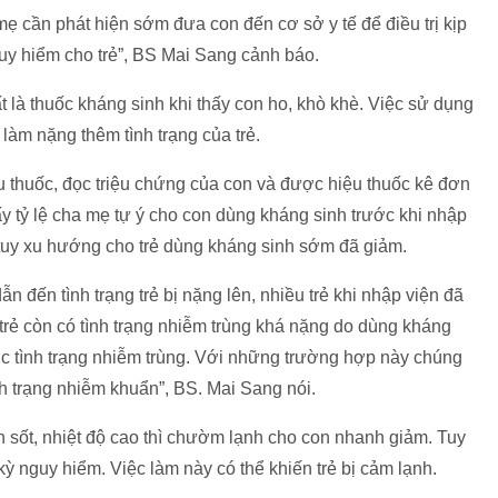
a mẹ cần phát hiện sớm đưa con đến cơ sở y tế để điều trị kịp
guy hiểm cho trẻ”, BS Mai Sang cảnh báo.
hất là thuốc kháng sinh khi thấy con ho, khò khè. Việc sử dụng
 làm nặng thêm tình trạng của trẻ.
ệu thuốc, đọc triệu chứng của con và được hiệu thuốc kê đơn
 tỷ lệ cha mẹ tự ý cho con dùng kháng sinh trước khi nhập
y tuy xu hướng cho trẻ dùng kháng sinh sớm đã giảm.
ẫn đến tình trạng trẻ bị nặng lên, nhiều trẻ khi nhập viện đã
số trẻ còn có tình trạng nhiễm trùng khá nặng do dùng kháng
c tình trạng nhiễm trùng. Với những trường hợp này chúng
ình trạng nhiễm khuẩn”, BS. Mai Sang nói.
n sốt, nhiệt độ cao thì chườm lạnh cho con nhanh giảm. Tuy
ỳ nguy hiểm. Việc làm này có thể khiến trẻ bị cảm lạnh.