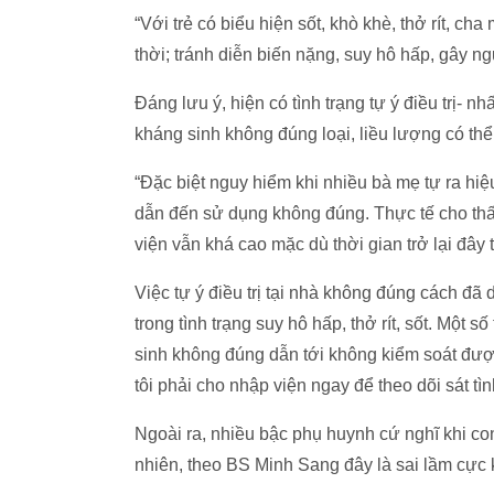
“Với trẻ có biểu hiện sốt, khò khè, thở rít, ch
thời; tránh diễn biến nặng, suy hô hấp, gây n
Đáng lưu ý, hiện có tình trạng tự ý điều trị- n
kháng sinh không đúng loại, liều lượng có thể
“Đặc biệt nguy hiểm khi nhiều bà mẹ tự ra hi
dẫn đến sử dụng không đúng. Thực tế cho thấy
viện vẫn khá cao mặc dù thời gian trở lại đâ
Việc tự ý điều trị tại nhà không đúng cách đã d
trong tình trạng suy hô hấp, thở rít, sốt. Một 
sinh không đúng dẫn tới không kiểm soát đượ
tôi phải cho nhập viện ngay để theo dõi sát t
Ngoài ra, nhiều bậc phụ huynh cứ nghĩ khi co
nhiên, theo BS Minh Sang đây là sai lầm cực k