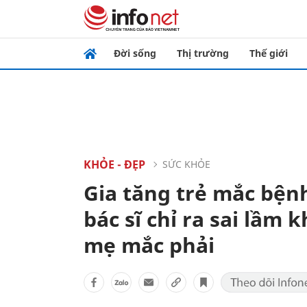
Đời sống
Thị trường
Thế giới
KHỎE - ĐẸP
SỨC KHỎE
Gia tăng trẻ mắc bện
bác sĩ chỉ ra sai lầm 
mẹ mắc phải