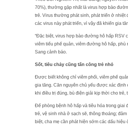
70%), thường gặp nhất là virus hợp bào đườn
trẻ. Virus thường phát sinh, phát triển ở nhiệt
các virus này phát triển, vì vậy đã khiến gia tă
“Đặc biệt, virus hợp bào đường hô hấp RSV 
viêm tiểu phế quản, viêm đường hô hấp, phù n
Sang cảnh báo.
Sốt, tiêu chảy cũng tấn công trẻ nhỏ
Được biết không chỉ viêm phổi, viêm phế quản
gia tăng. Căn nguyên chủ yếu được xác định cũ
khi điều trị đúng, bù điện giải kịp thời cho trẻ,
Để phòng bệnh hô hấp và tiêu hóa trong giai đ
trẻ, vệ sinh nhà ở sạch sẽ, thông thoáng; đả
biệt, cha mẹ cần phát hiện sớm các dấu hiệu