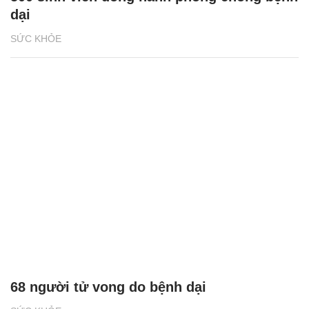
dại
SỨC KHỎE
68 người tử vong do bệnh dại