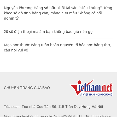
Nguyễn Phương Hằng sở hữu khối tài sản "siêu khủng", từng
khoe sổ đỏ tính bằng cân, mắng cựu mẫu 'không có nổi
nghìn tỷ'
20 số điện thoại ma ám bạn không bao giờ nên gọi
Mẹo học thuộc Bảng tuần hoàn nguyên tố hóa học bằng thơ,
câu nói vui vẻ
CHUYÊN TRANG CỦA BÁO
Tòa soạn: Tòa nhà Cục Tần Số, 115 Trần Duy Hưng Hà Nội
Giấy phép hoạt động báo chí: Số 09/GP-BTTTT, Bộ Thông tin và