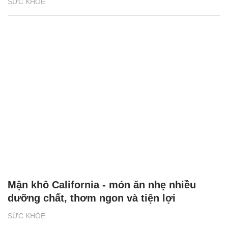
SỨC KHỎE
Mận khô California - món ăn nhẹ nhiều
dưỡng chất, thơm ngon và tiện lợi
SỨC KHỎE