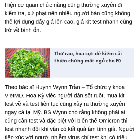
Hiện cơ quan chức năng cũng thường xuyên đi
kiểm tra, xử phạt nên nhiều người bán cũng không
thể lợi dụng đẩy giá lên cao, giá kit test nhanh cũng
trở về bình ổn.
Thứ rau, hoa cực dễ kiếm cải
thiện chứng mất ngủ cho F0
Theo bác sĩ Huynh Wynn Trần – Tổ chức y khoa
VietMD, Hoa Kỳ việc người dân sốt ruột, mua kit
test về và test liên tục cũng xảy ra thường xuyên
ngay cả tại Mỹ. BS Wynn cho rằng không phải ai
cũng cần test và đặc biệt với biến thể Omicron thì
test nhanh đôi khi vẫn có kết quả âm tính giả. Người
tiếp xúc với người nhiễm virus chỉ test khi có triệu