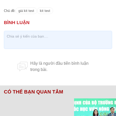
Chủ đề:
giá kit test
kit test
CÓ THỂ BẠN QUAN TÂM