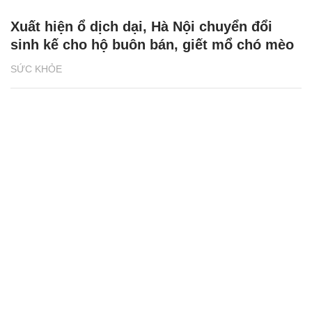
Xuất hiện ổ dịch dại, Hà Nội chuyển đổi
sinh kế cho hộ buôn bán, giết mổ chó mèo
SỨC KHỎE