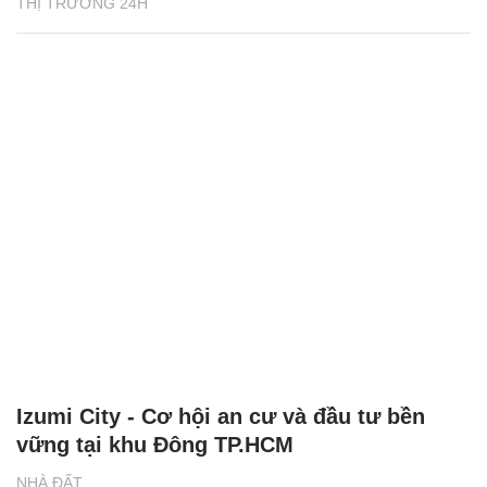
THỊ TRƯỜNG 24H
Izumi City - Cơ hội an cư và đầu tư bền
vững tại khu Đông TP.HCM
NHÀ ĐẤT