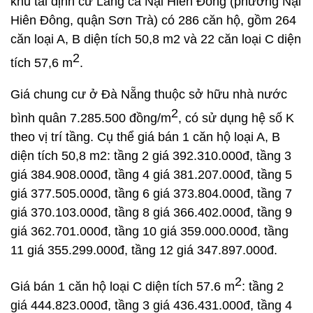
khu tái định cư Làng cá Nại Hiên Đông (phường Nại
Hiên Đông, quận Sơn Trà) có 286 căn hộ, gồm 264
căn loại A, B diện tích 50,8 m2 và 22 căn loại C diện
2
tích 57,6 m
.
Giá chung cư ở Đà Nẵng thuộc sở hữu nhà nước
2
bình quân 7.285.500 đồng/m
, có sử dụng hệ số K
theo vị trí tầng. Cụ thể giá bán 1 căn hộ loại A, B
diện tích 50,8 m2: tầng 2 giá 392.310.000đ, tầng 3
giá 384.908.000đ, tầng 4 giá 381.207.000đ, tầng 5
giá 377.505.000đ, tầng 6 giá 373.804.000đ, tầng 7
giá 370.103.000đ, tầng 8 giá 366.402.000đ, tầng 9
giá 362.701.000đ, tầng 10 giá 359.000.000đ, tầng
11 giá 355.299.000đ, tầng 12 giá 347.897.000đ.
2
Giá bán 1 căn hộ loại C diện tích 57.6 m
: tầng 2
giá 444.823.000đ, tầng 3 giá 436.431.000đ, tầng 4