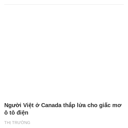
Người Việt ở Canada thắp lửa cho giấc mơ
ô tô điện
THỊ TRƯỜNG