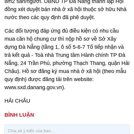
8m2 sàn/người. UBND TP Đà Nẵng thành lập Hội
đồng xét duyệt bán nhà ở xã hội thuộc sở hữu Nhà
nước theo các quy định đã phê duyệt.
Các đối tượng đáp ứng đủ điều kiện có nhu cầu
mua căn hộ chung cư thì nộp hồ sơ về Sở Xây
dựng Đà Nẵng (tầng 1, ô số 5-6-7 Tổ tiếp nhận và
trả kết quả - Toà nhà Trung tâm Hành chính TP Đà
Nẵng, 24 Trần Phú, phường Thạch Thang, quận Hải
Châu). Hồ sơ đăng ký mua nhà ở xã hội (theo mẫu
quy định) được đăng tải trên website:
www.sxd.danang.gov.vn).
HẢI CHÂU