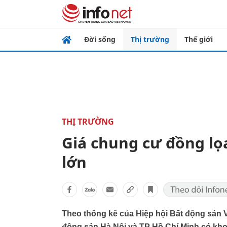
Đời sống
Thị trường
Thế giới
THỊ TRƯỜNG
Giá chung cư đồng lọ
lớn
Theo thống kê của Hiệp hội Bất động sản V
động sản Hà Nội và TP Hồ Chí Minh có khoả