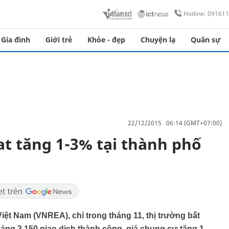
Hotline: 09161
Gia đình
Giới trẻ
Khỏe - đẹp
Chuyện lạ
Quân sự
22/12/2015 06:14 (GMT+07:00)
at tăng 1-3% tại thành phố
iệt Nam (VNREA), chỉ trong tháng 11, thị trường bất
ng 3.150 giao dịch thành công, giá chung cư tăng 1-