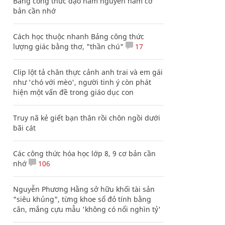
Bảng công thức đạo hàm nguyên hàm cơ
bản cần nhớ
Cách học thuộc nhanh Bảng công thức
lượng giác bằng thơ, "thần chú"
17
Clip lột tả chân thực cảnh anh trai và em gái
như 'chó với mèo', người tinh ý còn phát
hiện một vấn đề trong giáo dục con
Truy nã kẻ giết bạn thân rồi chôn ngồi dưới
bãi cát
Các công thức hóa học lớp 8, 9 cơ bản cần
nhớ
106
Nguyễn Phương Hằng sở hữu khối tài sản
"siêu khủng", từng khoe sổ đỏ tính bằng
cân, mắng cựu mẫu 'không có nổi nghìn tỷ'