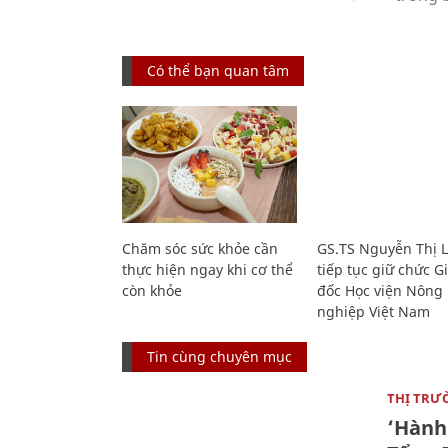
Có thể bạn quan tâm
Chăm sóc sức khỏe cần
GS.TS Nguyễn Thị 
thực hiện ngay khi cơ thể
tiếp tục giữ chức 
còn khỏe
đốc Học viện Nông
nghiệp Việt Nam
Tin cùng chuyên mục
THỊ TRƯ
‘Hành 