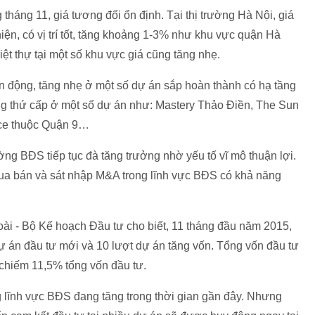
háng 11, giá tương đối ổn định. Tại thị trường Hà Nội, giá
ện, có vị trí tốt, tăng khoảng 1-3% như khu vực quận Hà
t thự tại một số khu vực giá cũng tăng nhẹ.
 động, tăng nhẹ ở một số dự án sắp hoàn thành có hạ tầng
ường thứ cấp ở một số dự án như: Mastery Thảo Điền, The Sun
ce thuộc Quận 9…
ờng BĐS tiếp tục đà tăng trưởng nhờ yếu tố vĩ mô thuận lợi.
ua bán và sát nhập M&A trong lĩnh vực BĐS có khả năng
oài - Bộ Kế hoạch Đầu tư cho biết, 11 tháng đầu năm 2015,
ự án đầu tư mới và 10 lượt dự án tăng vốn. Tổng vốn đầu tư
 chiếm 11,5% tổng vốn đầu tư.
g lĩnh vực BĐS đang tăng trong thời gian gần đây. Nhưng