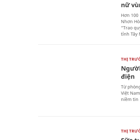
nữ vù
Hơn 100 
Nhơn Hòa
“Trao qu
tỉnh Tây 
THỊ TRƯ
Người
điện
Từ phòng
Việt Nam 
niềm tin
THỊ TRƯ