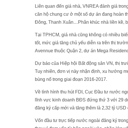
Liên quan đến giá nhà, VNREA đánh giá trong t
căn hộ chung cư ở một số dự án đang hoàn thi
Đông, Thanh Xuân…Phân khúc nhà liền kề, biệ
Tại TPHCM, giá nhà cũng không có nhiều biến
tốt, mức giá tăng chủ yếu diễn ra trên thị tr
Avennue thuộc Quận 2, dự án Mega Residen
Dự báo của Hiệp hội Bất động sản VN, thị trư
Tuy nhiên, đơn vị này nhận định, xu hướng m
bùng nổ trong giai đoạn 2016-2017.
Về tình hình thu hút FDI, Cục Đầu tư nước ng
lĩnh vực kinh doanh BĐS đứng thứ 3 với 29 d
đăng ký cấp mới và tăng thêm là 2,32 tỷ USD
Vốn đầu tư trực tiếp nước ngoài đăng ký tron