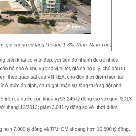
m, giá chung cư tăng khoảng 1-3%. (Ảnh: Minh Thư)
g triển khai có vị trí đẹp, với tiến độ nhanh được nhiều
n hộ nhỏ ở khu vực có vị trí tốt, giá cả hợp lý, chủ đầu tư
hiên, theo quan sát của VNREA, cho đến thời điểm hiện tại
giữ ở mức ổn định, chưa ghi nhận sự tăng trưởng đột phá.
BĐS trên cả nước còn khoảng 53.245 tỷ đồng (so với quý I/2013
với tháng 12/2013; giảm 3.041 tỷ đồng so với thời điểm
ảng hơn 7.000 tỷ đồng và TP.HCM khoảng hơn 10.500 tỷ đồng.