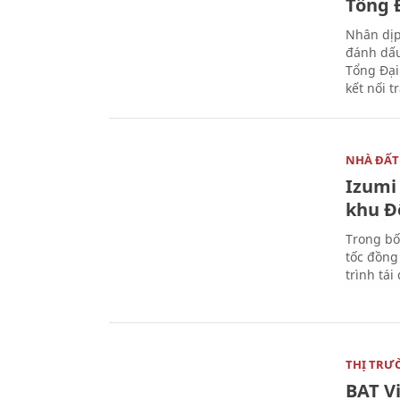
Tổng Đ
Nhân dịp
đánh dấu
Tổng Đại
kết nối t
NHÀ ĐẤT
Izumi 
khu Đ
Trong bố
tốc đồng
trình tái
THỊ TRƯ
BAT V