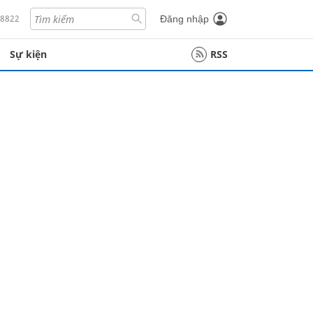
18822
Đăng nhập
Sự kiện
RSS