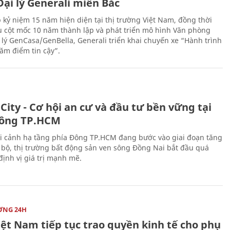
ại lý Generali miền Bắc
 kỷ niệm 15 năm hiện diện tại thị trường Việt Nam, đồng thời
 cột mốc 10 năm thành lập và phát triển mô hình Văn phòng
 lý GenCasa/GenBella, Generali triển khai chuyến xe “Hành trình
răm điểm tin cậy”.
City - Cơ hội an cư và đầu tư bền vững tại
ông TP.HCM
i cảnh hạ tầng phía Đông TP.HCM đang bước vào giai đoạn tăng
 bộ, thị trường bất động sản ven sông Đồng Nai bắt đầu quá
 định vị giá trị mạnh mẽ.
ỜNG 24H
iệt Nam tiếp tục trao quyền kinh tế cho phụ