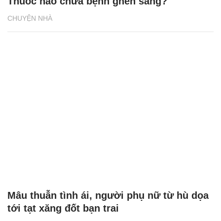
Thuốc nào chữa bệnh ghen sảng?
CHUYỆN NHÀ
Mâu thuẫn tình ái, người phụ nữ từ hù dọa
tới tạt xăng đốt bạn trai