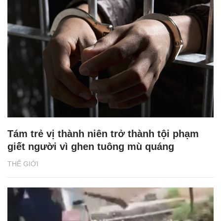
Tám trẻ vị thành niên trở thành tội phạm
giết người vì ghen tuông mù quáng
THẾ GIỚI