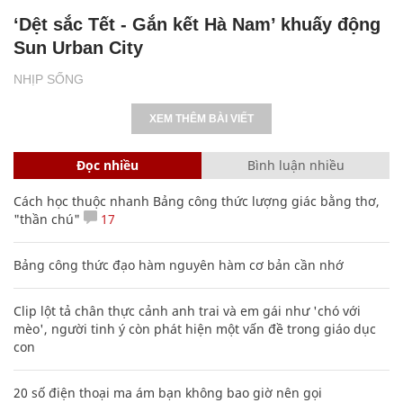
‘Dệt sắc Tết - Gắn kết Hà Nam’ khuấy động
Sun Urban City
NHỊP SỐNG
XEM THÊM BÀI VIẾT
Đọc nhiều
Bình luận nhiều
Cách học thuộc nhanh Bảng công thức lượng giác bằng thơ,
"thần chú"
17
Bảng công thức đạo hàm nguyên hàm cơ bản cần nhớ
Clip lột tả chân thực cảnh anh trai và em gái như 'chó với
mèo', người tinh ý còn phát hiện một vấn đề trong giáo dục
con
20 số điện thoại ma ám bạn không bao giờ nên gọi