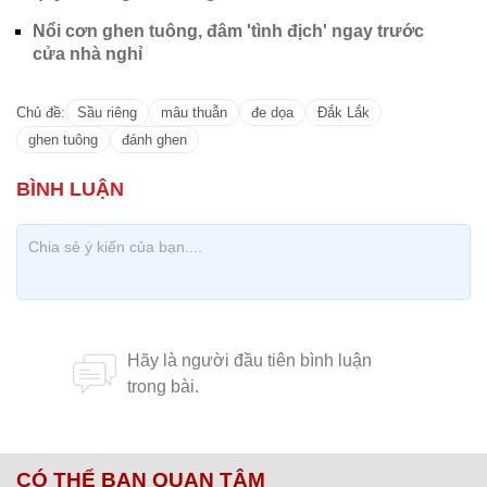
Nổi cơn ghen tuông, đâm 'tình địch' ngay trước
cửa nhà nghỉ
Chủ đề:
Sầu riêng
mâu thuẫn
đe dọa
Đắk Lắk
ghen tuông
đánh ghen
CÓ THỂ BẠN QUAN TÂM