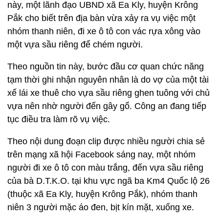
này, một lãnh đạo UBND xã Ea Kly, huyện Krông
Pắk cho biết trên địa bàn vừa xảy ra vụ việc một
nhóm thanh niên, đi xe ô tô con vác rựa xông vào
một vựa sầu riêng để chém người.
Theo nguồn tin này, bước đầu cơ quan chức năng
tạm thời ghi nhận nguyên nhân là do vợ của một tài
xế lái xe thuê cho vựa sầu riêng ghen tuông với chủ
vựa nên nhờ người đến gây gổ. Công an đang tiếp
tục điều tra làm rõ vụ việc.
Theo nội dung đoạn clip được nhiều người chia sẻ
trên mạng xã hội Facebook sáng nay, một nhóm
người đi xe ô tô con màu trắng, đến vựa sầu riêng
của bà D.T.K.O. tại khu vực ngã ba Km4 Quốc lộ 26
(thuộc xã Ea Kly, huyện Krông Pắk), nhóm thanh
niên 3 người mặc áo đen, bịt kín mặt, xuống xe.