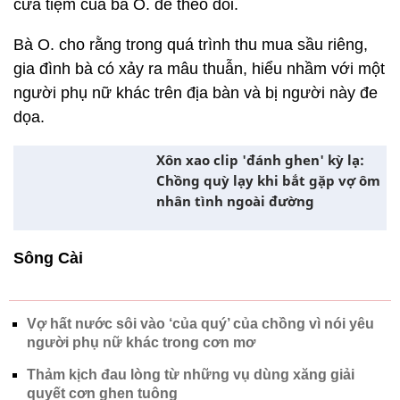
cửa tiệm của bà O. để theo dõi.
Bà O. cho rằng trong quá trình thu mua sầu riêng,
gia đình bà có xảy ra mâu thuẫn, hiểu nhầm với một
người phụ nữ khác trên địa bàn và bị người này đe
dọa.
Xôn xao clip 'đánh ghen' kỳ lạ:
Chồng quỳ lạy khi bắt gặp vợ ôm
nhân tình ngoài đường
Sông Cài
Vợ hất nước sôi vào ‘của quý’ của chồng vì nói yêu
người phụ nữ khác trong cơn mơ
Thảm kịch đau lòng từ những vụ dùng xăng giải
quyết cơn ghen tuông