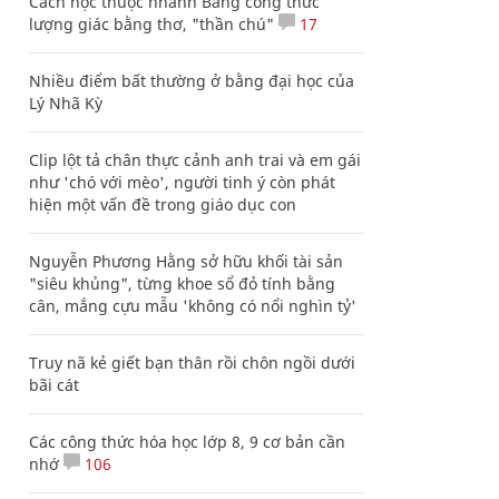
Cách học thuộc nhanh Bảng công thức
lượng giác bằng thơ, "thần chú"
17
Nhiều điểm bất thường ở bằng đại học của
Lý Nhã Kỳ
Clip lột tả chân thực cảnh anh trai và em gái
như 'chó với mèo', người tinh ý còn phát
hiện một vấn đề trong giáo dục con
Nguyễn Phương Hằng sở hữu khối tài sản
"siêu khủng", từng khoe sổ đỏ tính bằng
cân, mắng cựu mẫu 'không có nổi nghìn tỷ'
Truy nã kẻ giết bạn thân rồi chôn ngồi dưới
bãi cát
Các công thức hóa học lớp 8, 9 cơ bản cần
nhớ
106