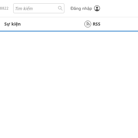
18822
Đăng nhập
Sự kiện
RSS