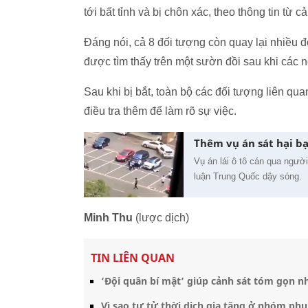
tới bất tỉnh và bị chôn xác, theo thông tin từ 
Đáng nói, cả 8 đối tượng còn quay lại nhiều đ
được tìm thấy trên một sườn đồi sau khi các 
Sau khi bị bắt, toàn bộ các đối tượng liên qu
điều tra thêm để làm rõ sự việc.
Thêm vụ án sát hại b
Vụ án lái ô tô cán qua ngườ
luận Trung Quốc dậy sóng.
Minh Thu
(lược dịch)
TIN LIÊN QUAN
‘Đội quân bí mật’ giúp cảnh sát tóm gọn n
Vì sao tự tử thời dịch gia tăng ở nhóm ph