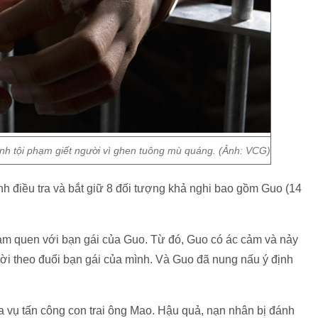
ành tội phạm giết người vì ghen tuông mù quáng. (Ảnh: VCG)
h điều tra và bắt giữ 8 đối tượng khả nghi bao gồm Guo (14
làm quen với bạn gái của Guo. Từ đó, Guo có ác cảm và nảy
ời theo đuổi bạn gái của mình. Và Guo đã nung nấu ý định
a vụ tấn công con trai ông Mao. Hậu quả, nạn nhân bị đánh