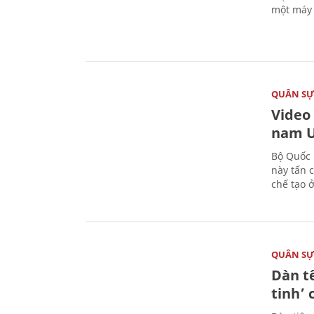
một máy 
QUÂN S
Video
nam U
Bộ Quốc 
này tấn 
chế tạo 
QUÂN S
Dàn t
tinh’ 