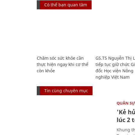
Có thể bạn quan tâm
Chăm sóc sức khỏe cần
GS.TS Nguyễn Thị 
thực hiện ngay khi cơ thể
tiếp tục giữ chức 
còn khỏe
đốc Học viện Nông
nghiệp Việt Nam
Tin cùng chuyên mục
QUÂN S
'Kẻ h
lúc 2 
Khung th