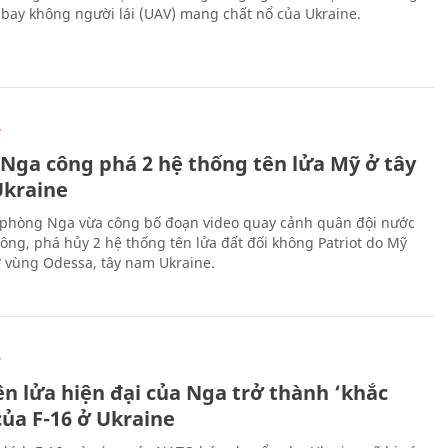
bay không người lái (UAV) mang chất nổ của Ukraine.
Ự
 Nga công phá 2 hệ thống tên lửa Mỹ ở tây
kraine
phòng Nga vừa công bố đoạn video quay cảnh quân đội nước
công, phá hủy 2 hệ thống tên lửa đất đối không Patriot do Mỹ
ở vùng Odessa, tây nam Ukraine.
Ự
ên lửa hiện đại của Nga trở thành ‘khắc
của F-16 ở Ukraine