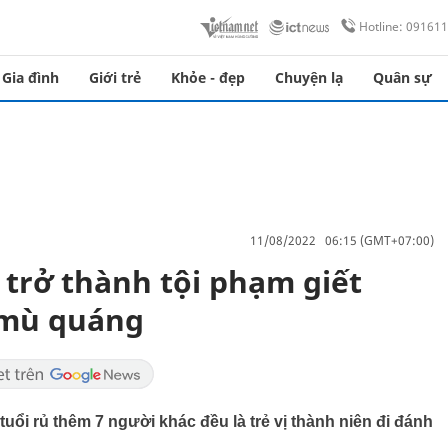
Hotline: 09161
Gia đình
Giới trẻ
Khỏe - đẹp
Chuyện lạ
Quân sự
11/08/2022 06:15 (GMT+07:00)
 trở thành tội phạm giết
 mù quáng
uổi rủ thêm 7 người khác đều là trẻ vị thành niên đi đánh
.