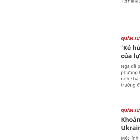
Terminato
QUÂN S
'Kẻ h
của l
Nga đã p
phương t
nghệ bảo
trường đô
QUÂN S
Khoản
Ukrai
Một lính