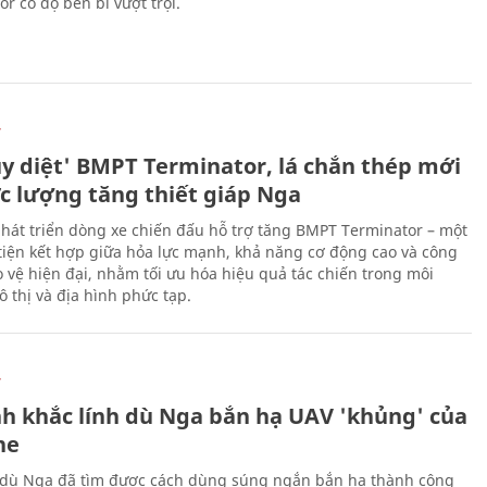
r có độ bền bỉ vượt trội.
Ự
ủy diệt' BMPT Terminator, lá chắn thép mới
ực lượng tăng thiết giáp Nga
hát triển dòng xe chiến đấu hỗ trợ tăng BMPT Terminator – một
iện kết hợp giữa hỏa lực mạnh, khả năng cơ động cao và công
 vệ hiện đại, nhằm tối ưu hóa hiệu quả tác chiến trong môi
 thị và địa hình phức tạp.
Ự
h khắc lính dù Nga bắn hạ UAV 'khủng' của
ne
 dù Nga đã tìm được cách dùng súng ngắn bắn hạ thành công