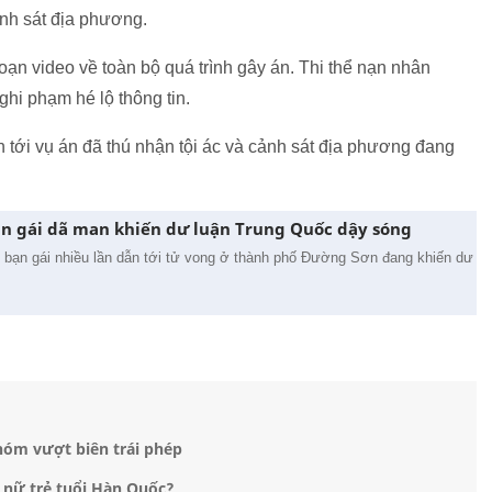
cảnh sát địa phương.
oạn video về toàn bộ quá trình gây án. Thi thể nạn nhân
nghi phạm hé lộ thông tin.
an tới vụ án đã thú nhận tội ác và cảnh sát địa phương đang
ạn gái dã man khiến dư luận Trung Quốc dậy sóng
i bạn gái nhiều lần dẫn tới tử vong ở thành phố Đường Sơn đang khiến dư
hóm vượt biên trái phép
ụ nữ trẻ tuổi Hàn Quốc?