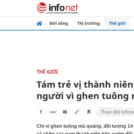
Đời sống
Thị trường
Thế giới
THẾ GIỚI
Tám trẻ vị thành niên
người vì ghen tuông
Chỉ vì ghen tuông mù quáng, đối tượng 14 t
và chôn xác nam thanh niên bên sườn đồi