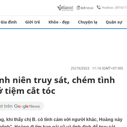
Hotline: 09161
Gia đình
Giới trẻ
Khỏe - đẹp
Chuyện lạ
Quân sự
25/10/2022 11:16 (GMT+07:00)
h niên truy sát, chém tình
ở tiệm cắt tóc
, khi thấy chị B. có tình cảm với người khác, Hoàng nảy
ệnh", Hoàng đi tìm bạn gái cũ và tình địch để truy sát