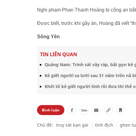
Nghi phạm Phan Thanh Hoàng bị công an bắt 
Được biết, trước khi gây án, Hoàng đã viết “t
Sông Yên
TIN LIÊN QUAN
Quảng Nam: Trinh sát vây ráp, bắt gọn kẻ 
Kẻ giết người sa lưới sau 31 năm trốn nã b
Khởi tố kẻ giết người tình rồi đưa thi thể
Bình luận
Chủ đề:
truy sát bạn gái
tình địch
ghen t