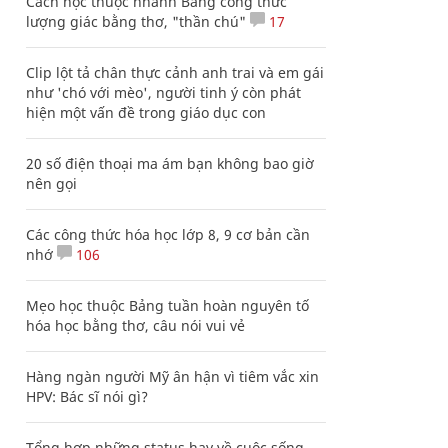
Cách học thuộc nhanh Bảng công thức
lượng giác bằng thơ, "thần chú"
17
Clip lột tả chân thực cảnh anh trai và em gái
như 'chó với mèo', người tinh ý còn phát
hiện một vấn đề trong giáo dục con
20 số điện thoại ma ám bạn không bao giờ
nên gọi
Các công thức hóa học lớp 8, 9 cơ bản cần
nhớ
106
Mẹo học thuộc Bảng tuần hoàn nguyên tố
hóa học bằng thơ, câu nói vui vẻ
Hàng ngàn người Mỹ ân hận vì tiêm vắc xin
HPV: Bác sĩ nói gì?
Tổng hợp những status hay về cuộc sống