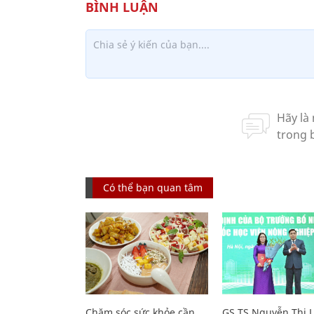
Có thể bạn quan tâm
Chăm sóc sức khỏe cần
GS.TS Nguyễn Thị 