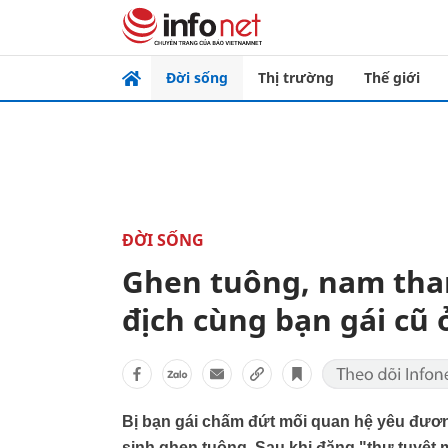
Đời sống
Thị trường
Thế giới
ĐỜI SỐNG
Ghen tuông, nam than
địch cùng bạn gái cũ 
Bị bạn gái chấm đứt mối quan hệ yêu đương
sinh ghen tuông. Sau khi đăng "thư tuyệt m