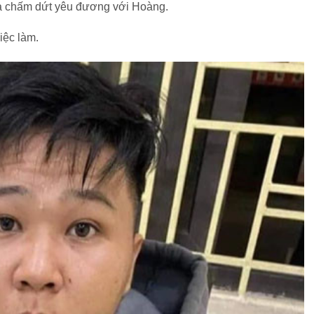
 và chấm dứt yêu đương với Hoàng.
iệc làm.