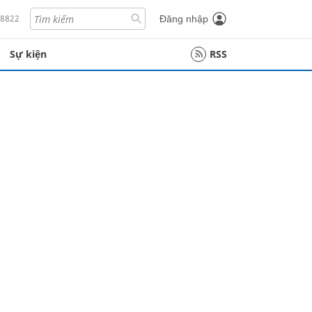
18822
Đăng nhập
Sự kiện
RSS