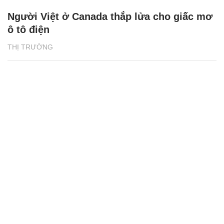
Người Việt ở Canada thắp lửa cho giấc mơ
ô tô điện
THỊ TRƯỜNG