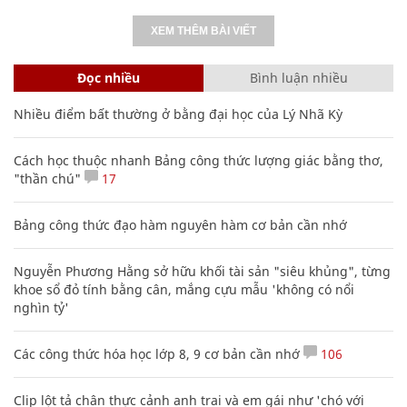
XEM THÊM BÀI VIẾT
Đọc nhiều
Bình luận nhiều
Nhiều điểm bất thường ở bằng đại học của Lý Nhã Kỳ
Cách học thuộc nhanh Bảng công thức lượng giác bằng thơ,
"thần chú"
17
Bảng công thức đạo hàm nguyên hàm cơ bản cần nhớ
Nguyễn Phương Hằng sở hữu khối tài sản "siêu khủng", từng
khoe sổ đỏ tính bằng cân, mắng cựu mẫu 'không có nổi
nghìn tỷ'
Các công thức hóa học lớp 8, 9 cơ bản cần nhớ
106
Clip lột tả chân thực cảnh anh trai và em gái như 'chó với