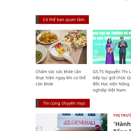
Có thể bạn quan tâm
Chăm sóc sức khỏe cần
GS.TS Nguyễn Thị 
thực hiện ngay khi cơ thể
tiếp tục giữ chức 
còn khỏe
đốc Học viện Nông
nghiệp Việt Nam
Tin cùng chuyên mục
THỊ TRƯ
‘Hành 