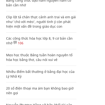
Bảng công thức đạo hàm nguyên hàm cơ
bản cần nhớ
Clip lột tả chân thực cảnh anh trai và em gái
như 'chó với mèo', người tinh ý còn phát
hiện một vấn đề trong giáo dục con
Các công thức hóa học lớp 8, 9 cơ bản cần
nhớ
106
Mẹo học thuộc Bảng tuần hoàn nguyên tố
hóa học bằng thơ, câu nói vui vẻ
Nhiều điểm bất thường ở bằng đại học của
Lý Nhã Kỳ
20 số điện thoại ma ám bạn không bao giờ
nên gọi
Nguyễn Phương Hằng sở hữu khối tài sản