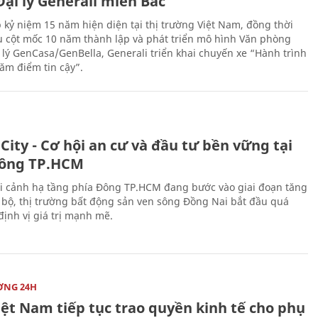
ại lý Generali miền Bắc
 kỷ niệm 15 năm hiện diện tại thị trường Việt Nam, đồng thời
 cột mốc 10 năm thành lập và phát triển mô hình Văn phòng
 lý GenCasa/GenBella, Generali triển khai chuyến xe “Hành trình
răm điểm tin cậy”.
City - Cơ hội an cư và đầu tư bền vững tại
ông TP.HCM
i cảnh hạ tầng phía Đông TP.HCM đang bước vào giai đoạn tăng
 bộ, thị trường bất động sản ven sông Đồng Nai bắt đầu quá
 định vị giá trị mạnh mẽ.
ỜNG 24H
iệt Nam tiếp tục trao quyền kinh tế cho phụ