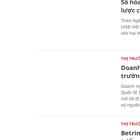
Số hóa
lược 
Theo Ngh
UOB Việt
vào hai t
THỊ TRƯ
Doanh 
trườn
Doanh ng
Quốc tế 
mở lối đ
xứ người
THỊ TRƯ
Betri