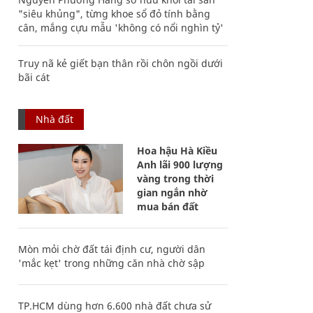
"siêu khủng", từng khoe sổ đỏ tính bằng
cân, mắng cựu mẫu 'không có nổi nghìn tỷ'
Truy nã kẻ giết bạn thân rồi chôn ngồi dưới
bãi cát
Nhà đất
Hoa hậu Hà Kiều
Anh lãi 900 lượng
vàng trong thời
gian ngắn nhờ
mua bán đất
Mòn mỏi chờ đất tái định cư, người dân
'mắc kẹt' trong những căn nhà chờ sập
TP.HCM dùng hơn 6.600 nhà đất chưa sử