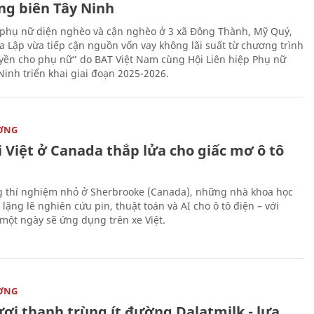
ng biên Tây Ninh
phụ nữ diện nghèo và cận nghèo ở 3 xã Đông Thành, Mỹ Quý,
 Lập vừa tiếp cận nguồn vốn vay không lãi suất từ chương trình
yền cho phụ nữ” do BAT Việt Nam cùng Hội Liên hiệp Phụ nữ
Ninh triển khai giai đoạn 2025-2026.
ỜNG
 Việt ở Canada thắp lửa cho giấc mơ ô tô
 thí nghiệm nhỏ ở Sherbrooke (Canada), những nhà khoa học
lặng lẽ nghiên cứu pin, thuật toán và AI cho ô tô điện – với
 một ngày sẽ ứng dụng trên xe Việt.
ỜNG
ươi thanh trùng ít đường Dalatmilk - lựa