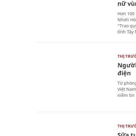
nữ vù
Hơn 100 
Nhơn Hòa
“Trao qu
tỉnh Tây 
THỊ TRƯ
Người
điện
Từ phòng
Việt Nam 
niềm tin
THỊ TRƯ
Sữa t