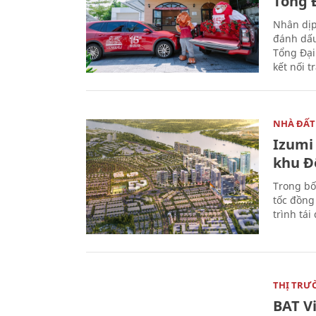
Tổng Đ
Nhân dịp
đánh dấu
Tổng Đại
kết nối t
NHÀ ĐẤT
Izumi 
khu Đ
Trong bố
tốc đồng
trình tái
THỊ TRƯ
BAT V