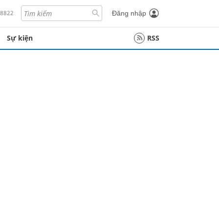
18822
Đăng nhập
Sự kiện
RSS