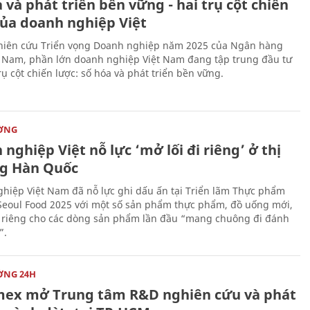
 và phát triển bền vững - hai trụ cột chiến
của doanh nghiệp Việt
iên cứu Triển vọng Doanh nghiệp năm 2025 của Ngân hàng
 Nam, phần lớn doanh nghiệp Việt Nam đang tập trung đầu tư
rụ cột chiến lược: số hóa và phát triển bền vững.
ỜNG
nghiệp Việt nỗ lực ‘mở lối đi riêng’ ở thị
g Hàn Quốc
hiệp Việt Nam đã nỗ lực ghi dấu ấn tại Triển lãm Thực phẩm
Seoul Food 2025 với một số sản phẩm thực phẩm, đồ uống mới,
i riêng cho các dòng sản phẩm lần đầu “mang chuông đi đánh
”.
ỜNG 24H
mex mở Trung tâm R&D nghiên cứu và phát