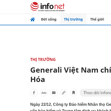
Đời sống
Thị trường
Thế giới
THỊ TRƯỜNG
Generali Việt Nam ch
Hóa
Ngày 22/12, Công ty Bảo hiểm Nhân thọ Ge
vấn bảo hiểm và Trung tâm dịch vụ khách 