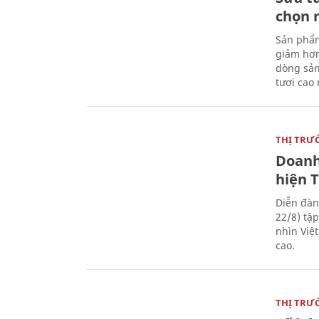
chọn 
Sản phẩm
giảm hơn
dòng sản
tươi cao
THỊ TRƯ
Doanh
hiện 
Diễn đàn
22/8) tậ
nhìn Việ
cao.
THỊ TRƯ