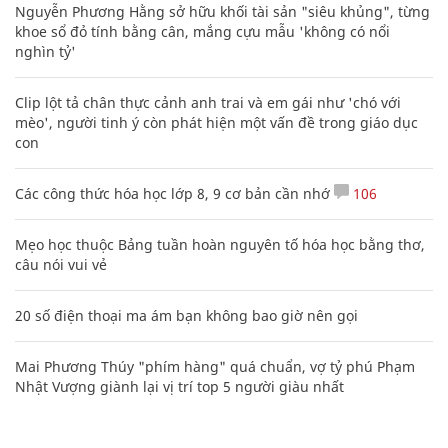
Nguyễn Phương Hằng sở hữu khối tài sản "siêu khủng", từng
khoe sổ đỏ tính bằng cân, mắng cựu mẫu 'không có nổi
nghìn tỷ'
Clip lột tả chân thực cảnh anh trai và em gái như 'chó với
mèo', người tinh ý còn phát hiện một vấn đề trong giáo dục
con
Các công thức hóa học lớp 8, 9 cơ bản cần nhớ
106
Mẹo học thuộc Bảng tuần hoàn nguyên tố hóa học bằng thơ,
câu nói vui vẻ
20 số điện thoại ma ám bạn không bao giờ nên gọi
Mai Phương Thúy "phím hàng" quá chuẩn, vợ tỷ phú Phạm
Nhật Vượng giành lại vị trí top 5 người giàu nhất