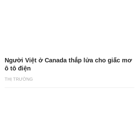
Người Việt ở Canada thắp lửa cho giấc mơ
ô tô điện
THỊ TRƯỜNG