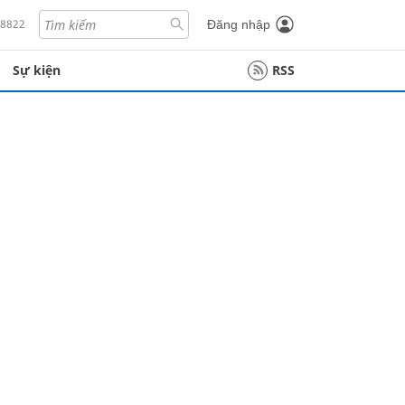
18822
Đăng nhập
Sự kiện
RSS