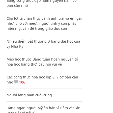
Bảng công thức đạo hàm nguyên hàm cơ
bản cần nhớ
Clip lột tả chân thực cảnh anh trai và em gái
như 'chó với mèo', người tinh ý còn phát
hiện một vấn đề trong giáo dục con
Nhiều điểm bất thường ở bằng đại học của
Lý Nhã Kỳ
Mẹo học thuộc Bảng tuần hoàn nguyên tố
hóa học bằng thơ, câu nói vui vẻ
Các công thức hóa học lớp 8, 9 cơ bản cần
nhớ
106
Người lãng mạn cuối cùng
Hàng ngàn người Mỹ ân hận vì tiêm vắc xin
HPV: Bác sĩ nói gì?