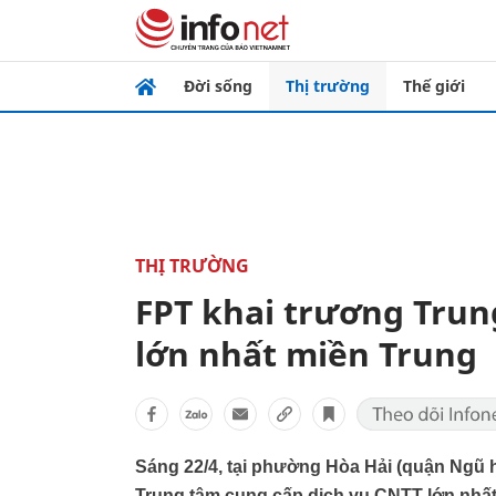
Đời sống
Thị trường
Thế giới
THỊ TRƯỜNG
FPT khai trương Trun
lớn nhất miền Trung
Sáng 22/4, tại phường Hòa Hải (quận Ngũ 
Trung tâm cung cấp dịch vụ CNTT lớn nhất m