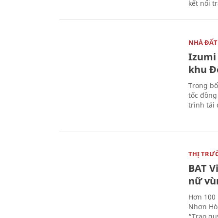
kết nối t
NHÀ ĐẤT
Izumi 
khu Đ
Trong bố
tốc đồng
trình tái
THỊ TRƯ
BAT V
nữ vù
Hơn 100 
Nhơn Hòa
“Trao qu