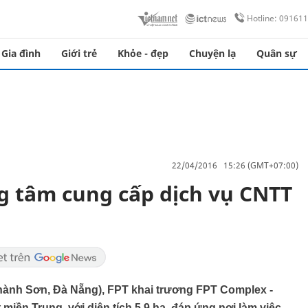
Hotline: 09161
Gia đình
Giới trẻ
Khỏe - đẹp
Chuyện lạ
Quân sự
22/04/2016 15:26 (GMT+07:00)
g tâm cung cấp dịch vụ CNTT
hành Sơn, Đà Nẵng), FPT khai trương FPT Complex -
iền Trung, với diện tích 5,9 ha, đáp ứng nơi làm việc