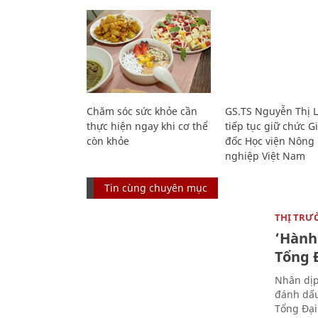
Chăm sóc sức khỏe cần
GS.TS Nguyễn Thị 
thực hiện ngay khi cơ thể
tiếp tục giữ chức 
còn khỏe
đốc Học viện Nông
nghiệp Việt Nam
Tin cùng chuyên mục
THỊ TRƯ
‘Hành 
Tổng Đ
Nhân dịp
đánh dấu
Tổng Đại