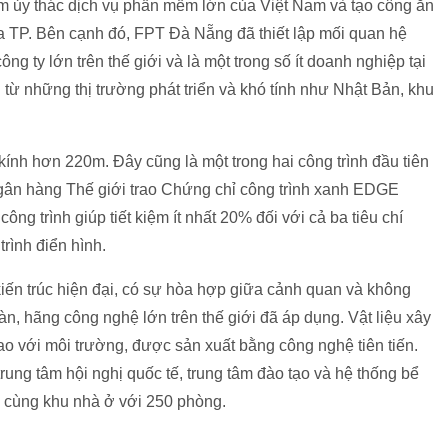
tâm ủy thác dịch vụ phần mềm lớn của Việt Nam và tạo công ăn
của TP. Bên cạnh đó, FPT Đà Nẵng đã thiết lập mối quan hệ
g ty lớn trên thế giới và là một trong số ít doanh nghiệp tại
từ những thị trường phát triển và khó tính như Nhật Bản, khu
ính hơn 220m. Đây cũng là một trong hai công trình đầu tiên
n hàng Thế giới trao Chứng chỉ công trình xanh EDGE
công trình giúp tiết kiệm ít nhất 20% đối với cả ba tiêu chí
rình điển hình.
ến trúc hiện đại, có sự hòa hợp giữa cảnh quan và không
àn, hãng công nghệ lớn trên thế giới đã áp dụng. Vật liệu xây
ao với môi trường, được sản xuất bằng công nghệ tiên tiến.
trung tâm hội nghị quốc tế, trung tâm đào tạo và hệ thống bể
... cùng khu nhà ở với 250 phòng.