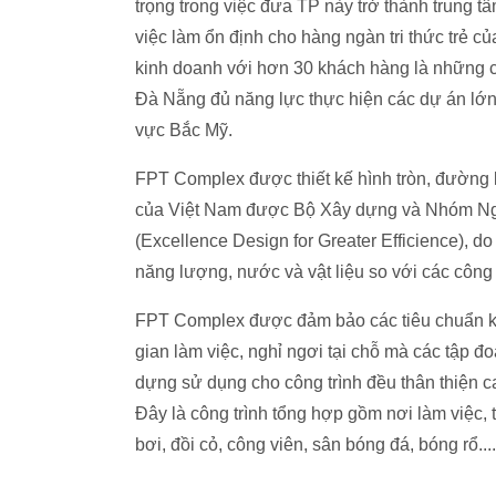
trọng trong việc đưa TP này trở thành trung 
việc làm ổn định cho hàng ngàn tri thức trẻ 
kinh doanh với hơn 30 khách hàng là những côn
Đà Nẵng đủ năng lực thực hiện các dự án lớn 
vực Bắc Mỹ.
FPT Complex được thiết kế hình tròn, đường k
của Việt Nam được Bộ Xây dựng và Nhóm Ngâ
(Excellence Design for Greater Efficience), do 
năng lượng, nước và vật liệu so với các công t
FPT Complex được đảm bảo các tiêu chuẩn ki
gian làm việc, nghỉ ngơi tại chỗ mà các tập đo
dựng sử dụng cho công trình đều thân thiện c
Đây là công trình tổng hợp gồm nơi làm việc, 
bơi, đồi cỏ, công viên, sân bóng đá, bóng rổ.