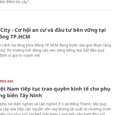
răm điểm tin cậy”.
City - Cơ hội an cư và đầu tư bền vững tại
ông TP.HCM
i cảnh hạ tầng phía Đông TP.HCM đang bước vào giai đoạn tăng
 bộ, thị trường bất động sản ven sông Đồng Nai bắt đầu quá
 định vị giá trị mạnh mẽ.
ỜNG 24H
iệt Nam tiếp tục trao quyền kinh tế cho phụ
ng biên Tây Ninh
phụ nữ diện nghèo và cận nghèo ở 3 xã Đông Thành, Mỹ Quý,
 Lập vừa tiếp cận nguồn vốn vay không lãi suất từ chương trình
yền cho phụ nữ” do BAT Việt Nam cùng Hội Liên hiệp Phụ nữ