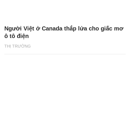
Người Việt ở Canada thắp lửa cho giấc mơ
ô tô điện
THỊ TRƯỜNG