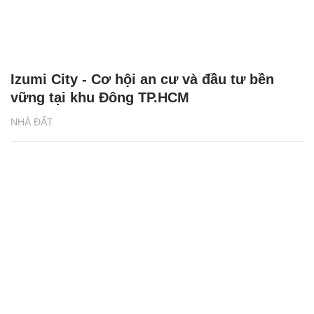
Izumi City - Cơ hội an cư và đầu tư bền
vững tại khu Đông TP.HCM
NHÀ ĐẤT