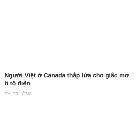
Người Việt ở Canada thắp lửa cho giấc mơ
ô tô điện
THỊ TRƯỜNG