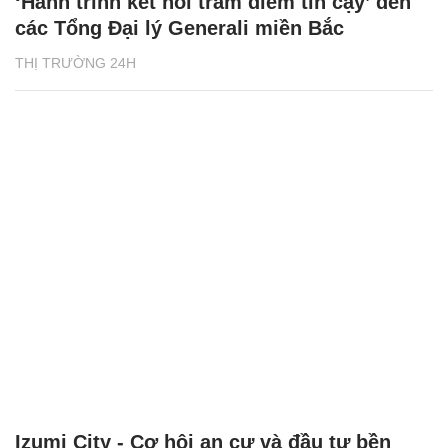
‘Hành trình kết nối trăm điểm tin cậy’ đến
các Tổng Đại lý Generali miền Bắc
THỊ TRƯỜNG 24H
Izumi City - Cơ hội an cư và đầu tư bền