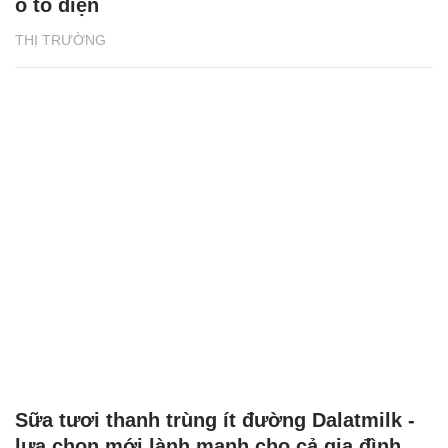
ô tô điện
THỊ TRƯỜNG
Sữa tươi thanh trùng ít đường Dalatmilk -
lựa chọn mới lành mạnh cho cả gia đình