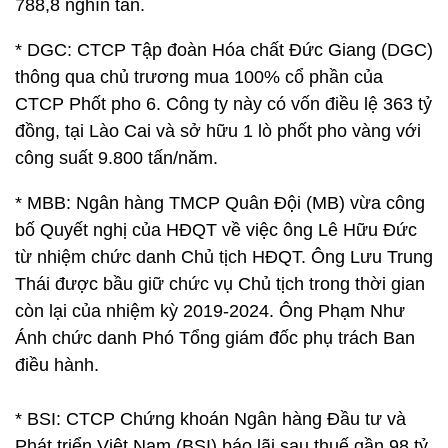
788,8 nghìn tấn.
* DGC: CTCP Tập đoàn Hóa chất Đức Giang (DGC)
thông qua chủ trương mua 100% cổ phần của
CTCP Phốt pho 6. Công ty này có vốn điều lệ 363 tỷ
đồng, tại Lào Cai và sở hữu 1 lò phốt pho vàng với
công suất 9.800 tấn/năm.
* MBB: Ngân hàng TMCP Quân Đội (MB) vừa công
bố Quyết nghị của HĐQT về việc ông Lê Hữu Đức
từ nhiệm chức danh Chủ tịch HĐQT. Ông Lưu Trung
Thái được bầu giữ chức vụ Chủ tịch trong thời gian
còn lại của nhiệm kỳ 2019-2024. Ông Phạm Như
Ánh chức danh Phó Tổng giám đốc phụ trách Ban
điều hành.
* BSI: CTCP Chứng khoán Ngân hàng Đầu tư và
Phát triển Việt Nam (BSI) báo lãi sau thuế gần 98 tỷ