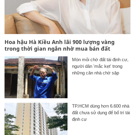
Hoa hậu Hà Kiều Anh lãi 900 lượng vàng
trong thời gian ngắn nhờ mua bán đất
Mòn mỏi chờ đất tái định cư,
người dân 'mắc kẹt' trong
những căn nhà chờ sập
TP.HCM dùng hơn 6.600 nhà
đất chưa sử dụng để bố trí tái
định cư