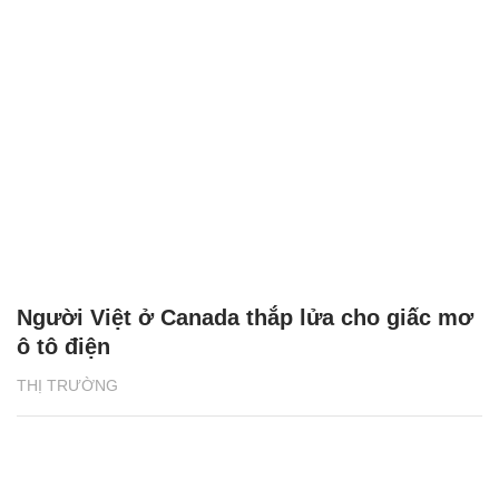
Người Việt ở Canada thắp lửa cho giấc mơ
ô tô điện
THỊ TRƯỜNG