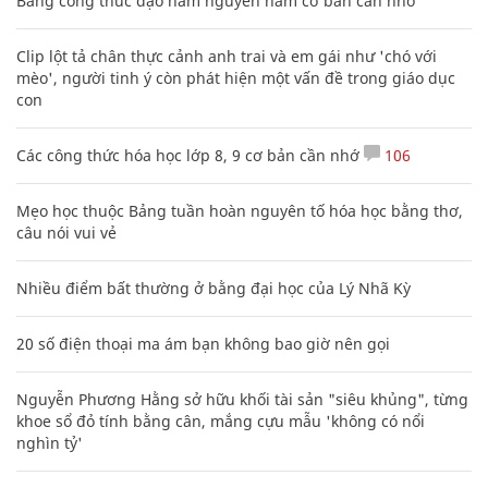
Bảng công thức đạo hàm nguyên hàm cơ bản cần nhớ
Clip lột tả chân thực cảnh anh trai và em gái như 'chó với
mèo', người tinh ý còn phát hiện một vấn đề trong giáo dục
con
Các công thức hóa học lớp 8, 9 cơ bản cần nhớ
106
Mẹo học thuộc Bảng tuần hoàn nguyên tố hóa học bằng thơ,
câu nói vui vẻ
Nhiều điểm bất thường ở bằng đại học của Lý Nhã Kỳ
20 số điện thoại ma ám bạn không bao giờ nên gọi
Nguyễn Phương Hằng sở hữu khối tài sản "siêu khủng", từng
khoe sổ đỏ tính bằng cân, mắng cựu mẫu 'không có nổi
nghìn tỷ'