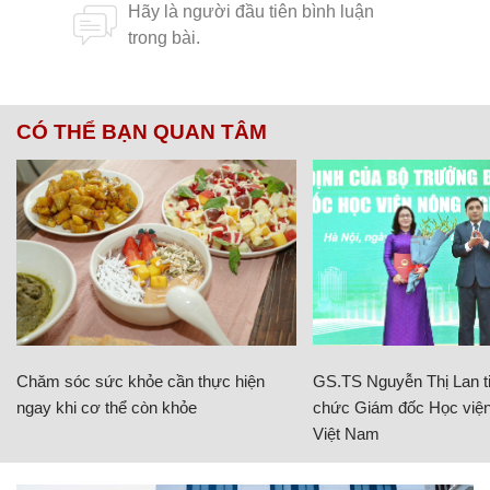
CÓ THỂ BẠN QUAN TÂM
Chăm sóc sức khỏe cần thực hiện
GS.TS Nguyễn Thị Lan ti
ngay khi cơ thể còn khỏe
chức Giám đốc Học viện
Việt Nam