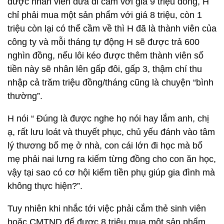
được nhân viên đưa đi cắm với giá 9 triệu đồng, H
chỉ phải mua một sản phẩm với giá 8 triệu, còn 1
triệu còn lại có thể cầm về thì H đã là thành viên của
công ty và mỗi tháng tự động H sẽ được trả 600
nghìn đồng, nếu lôi kéo được thêm thành viên số
tiền này sẽ nhân lên gấp đôi, gấp 3, thậm chí thu
nhập cả trăm triệu đồng/tháng cũng là chuyện “bình
thường”.
H nói “ Đúng là được nghe họ nói hay lắm anh, chị
ạ, rất lưu loát và thuyết phục, chủ yếu đánh vào tâm
lý thương bố mẹ ở nhà, con cái lớn đi học mà bố
mẹ phải nai lưng ra kiếm từng đồng cho con ăn học,
vậy tại sao có cơ hội kiếm tiền phụ giúp gia đình mà
không thực hiện?”.
Tuy nhiên khi nhắc tới việc phải cắm thẻ sinh viên
hoặc CMTND để được 8 triệu mua một sản phẩm