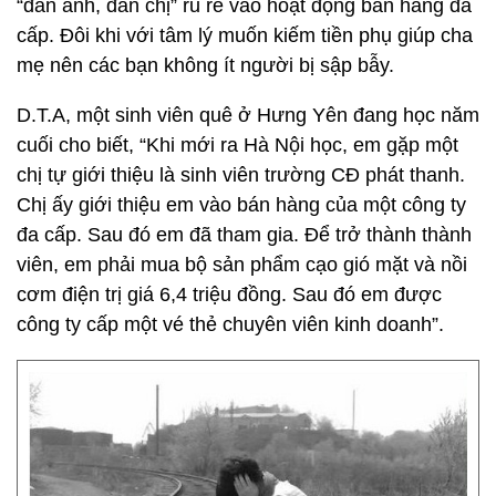
“đàn anh, đàn chị” rủ rê vào hoạt động bán hàng đa
cấp. Đôi khi với tâm lý muốn kiếm tiền phụ giúp cha
mẹ nên các bạn không ít người bị sập bẫy.
D.T.A, một sinh viên quê ở Hưng Yên đang học năm
cuối cho biết, “Khi mới ra Hà Nội học, em gặp một
chị tự giới thiệu là sinh viên trường CĐ phát thanh.
Chị ấy giới thiệu em vào bán hàng của một công ty
đa cấp. Sau đó em đã tham gia. Để trở thành thành
viên, em phải mua bộ sản phẩm cạo gió mặt và nồi
cơm điện trị giá 6,4 triệu đồng. Sau đó em được
công ty cấp một vé thẻ chuyên viên kinh doanh”.