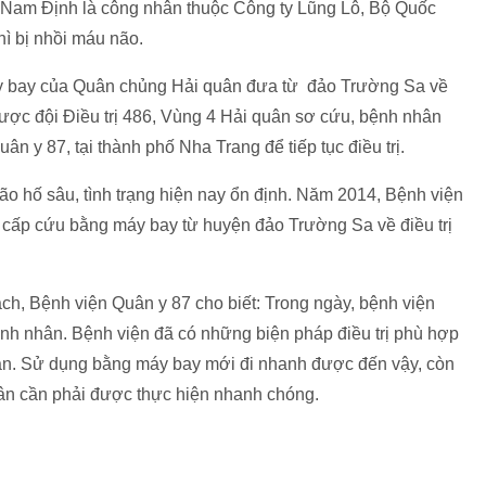
h Nam Định là công nhân thuộc Công ty Lũng Lô, Bộ Quốc
ì bị nhồi máu não.
y bay của Quân chủng Hải quân đưa từ đảo Trường Sa về
ợc đội Điều trị 486, Vùng 4 Hải quân sơ cứu, bệnh nhân
 y 87, tại thành phố Nha Trang để tiếp tục điều trị.
o hố sâu, tình trạng hiện nay ổn định. Năm 2014, Bệnh viện
 cấp cứu bằng máy bay từ huyện đảo Trường Sa về điều trị
h, Bệnh viện Quân y 87 cho biết: Trong ngày, bệnh viện
nh nhân. Bệnh viện đã có những biện pháp điều trị phù hợp
hân. Sử dụng bằng máy bay mới đi nhanh được đến vậy, còn
hân cần phải được thực hiện nhanh chóng.