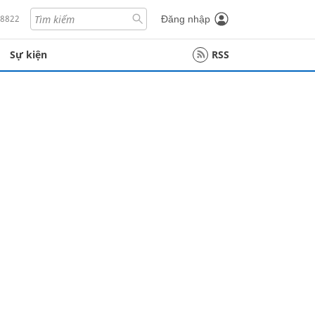
18822
Đăng nhập
Sự kiện
RSS