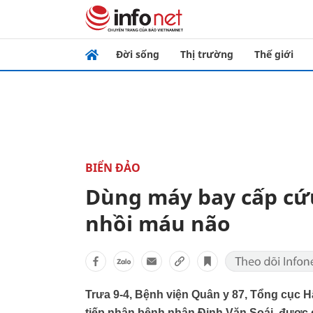
Đời sống
Thị trường
Thế giới
BIỂN ĐẢO
Dùng máy bay cấp cứ
nhồi máu não
Trưa 9-4, Bệnh viện Quân y 87, Tổng cục H
tiếp nhận bệnh nhân Đinh Văn Soái, được