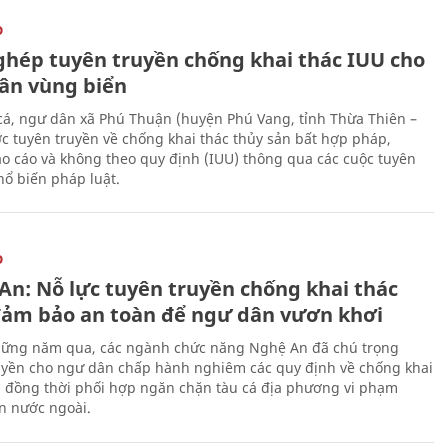
O
ghép tuyên truyền chống khai thác IUU cho
ân vùng biển
cá, ngư dân xã Phú Thuận (huyện Phú Vang, tỉnh Thừa Thiên –
c tuyên truyền về chống khai thác thủy sản bất hợp pháp,
o cáo và không theo quy định (IUU) thông qua các cuộc tuyên
hổ biến pháp luật.
O
An: Nỗ lực tuyên truyền chống khai thác
đảm bảo an toàn để ngư dân vươn khơi
ững năm qua, các ngành chức năng Nghệ An đã chú trọng
uyền cho ngư dân chấp hành nghiêm các quy định về chống khai
, đồng thời phối hợp ngăn chặn tàu cá địa phương vi phạm
n nước ngoài.