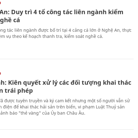
O
n: Duy trì 4 tổ công tác liên ngành kiểm
nghề cá
ng tác liên ngành được bố trí tại 4 cảng cá lớn ở Nghệ An, thực
ệm vụ theo kế hoạch thanh tra, kiểm soát nghề cá.
O
h: Kiên quyết xử lý các đối tượng khai thác
n trái phép
ã được tuyên truyền và ký cam kết nhưng một số người vẫn sử
h điện để khai thác hải sản trên biển, vi phạm Luật Thuỷ sản
cảnh báo "thẻ vàng" của Ủy ban Châu Âu.