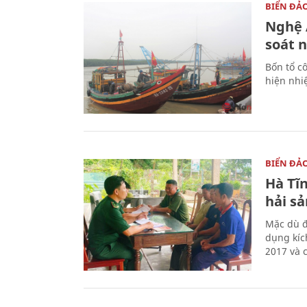
BIỂN ĐẢ
Nghệ A
soát 
Bốn tổ cô
hiện nhi
BIỂN ĐẢ
Hà Tĩn
hải sả
Mặc dù đ
dụng kíc
2017 và 