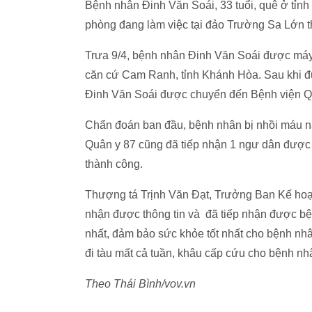
Bệnh nhân Đinh Văn Soái, 33 tuổi, quê ở tỉn
phòng đang làm việc tại đảo Trường Sa Lớn th
Trưa 9/4, bệnh nhân Đinh Văn Soái được má
căn cứ Cam Ranh, tỉnh Khánh Hòa. Sau khi đư
Đinh Văn Soái được chuyển đến Bệnh viện Quân
Chẩn đoán ban đầu, bệnh nhân bị nhồi máu nã
Quân y 87 cũng đã tiếp nhận 1 ngư dân được
thành công.
Thượng tá Trịnh Văn Đạt, Trưởng Ban Kế hoạc
nhận được thông tin và đã tiếp nhận được bệ
nhất, đảm bảo sức khỏe tốt nhất cho bệnh n
đi tàu mất cả tuần, khâu cấp cứu cho bệnh n
Theo Thái Bình/vov.vn