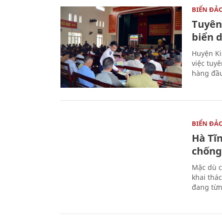
BIỂN ĐẢ
Tuyên
biển 
Huyện Ki
việc tuy
hàng đầ
BIỂN ĐẢ
Hà Tĩ
chống
Mặc dù c
khai thác
đang từn