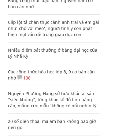
Bảng công thức đạo hàm nguyên hàm cơ
bản cần nhớ
Clip lột tả chân thực cảnh anh trai và em gái
như 'chó với mèo', người tinh ý còn phát
hiện một vấn đề trong giáo dục con
Nhiều điểm bất thường ở bằng đại học của
Lý Nhã Kỳ
Các công thức hóa học lớp 8, 9 cơ bản cần
nhớ
106
Nguyễn Phương Hằng sở hữu khối tài sản
"siêu khủng", từng khoe sổ đỏ tính bằng
cân, mắng cựu mẫu 'không có nổi nghìn tỷ'
20 số điện thoại ma ám bạn không bao giờ
nên gọi