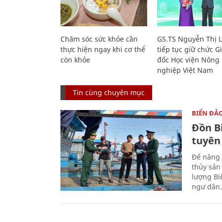
Chăm sóc sức khỏe cần
GS.TS Nguyễn Thị 
thực hiện ngay khi cơ thể
tiếp tục giữ chức 
còn khỏe
đốc Học viện Nông
nghiệp Việt Nam
Tin cùng chuyên mục
BIỂN ĐẢ
Đồn B
tuyên
Để nâng 
thủy sản
lượng Bi
ngư dân.