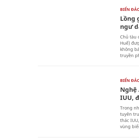
BIỂN ĐẢ
Lồng 
ngư d
Chủ tàu 
Huế) đượ
không bá
truyền p
BIỂN ĐẢ
Nghệ 
IUU, 
Trong nh
tuyên tr
thác IUU
vùng biể