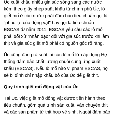
Úc xuất khẩu nhiều gia súc sống sang các nước
kèm theo giấy phép xuất khẩu từ chính phủ Úc, lò
giết mổ ở các nước phải đảm bảo tiêu chuẩn gọi là
“phúc lợi của động vật” hay gọi là tiêu chuẩn
ESCAS từ năm 2011. ESCAS yêu cầu các lò mổ
phải đối xử “nhân đạo” đối với gia súc trước khi làm
thịt và gia súc giết mổ phải có nguồn gốc rõ ràng.
Úc cũng đang rà soát lại các lò mổ lớn áp dụng Hệ
thống đảm bảo chất lượng chuỗi cung ứng xuất
khẩu (ESCAS). Nếu lò mổ nào vi phạm ESCAS, họ
sẽ bị đình chỉ nhập khẩu bò của Úc để giết thịt.
Quy trình giết mổ động vật của Úc
Tại Úc, việc giết mổ động vật được tiến hành theo
tiêu chuẩn, gồm quá trình sản xuất, vận chuyển thịt
và các sản phẩm từ thịt hợp vệ sinh. Ngoài đảm bảo