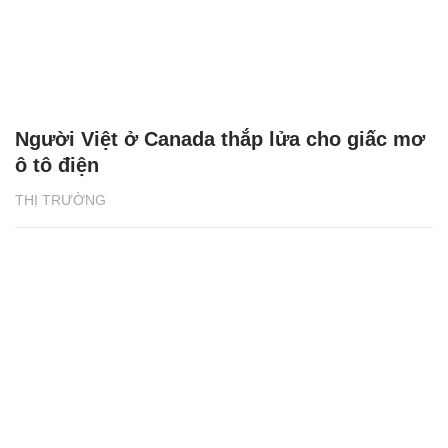
Người Việt ở Canada thắp lửa cho giấc mơ
ô tô điện
THỊ TRƯỜNG