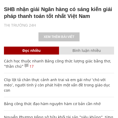
SHB nhận giải Ngân hàng có sáng kiến giải
pháp thanh toán tốt nhất Việt Nam
THỊ TRƯỜNG 24H
XEM THÊM BÀI VIẾT
Đọc nhiều
Bình luận nhiều
Cách học thuộc nhanh Bảng công thức lượng giác bằng thơ,
"thần chú"
17
Clip lột tả chân thực cảnh anh trai và em gái như 'chó với
mèo', người tinh ý còn phát hiện một vấn đề trong giáo dục
con
Bảng công thức đạo hàm nguyên hàm cơ bản cần nhớ
Nguyễn Phương Hằng sở hữu khối tài sản "siêu khủng", từng