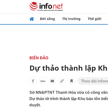
Đời sống
Thị trường
Thế giới
BIỂN ĐẢO
Dự thảo thành lập Kh
Sở NN&PTNT Thanh Hóa vừa có công văn gử
Dự thảo tờ trình thành lập Khu bảo tồn biể
duyệt.