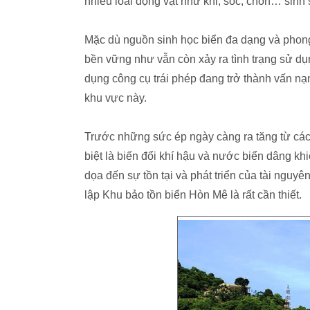
nhiều loài động vật như khỉ, sóc, chồn… sinh 
Mặc dù nguồn sinh học biển đa dạng và phong
bền vững như vẫn còn xảy ra tình trạng sử d
dụng công cụ trái phép đang trở thành vấn nạn
khu vực này.
Trước những sức ép ngày càng ra tăng từ các h
biệt là biến đổi khí hậu và nước biển dâng k
dọa đến sự tồn tại và phát triển của tài nguyê
lập Khu bảo tồn biển Hòn Mê là rất cần thiết.