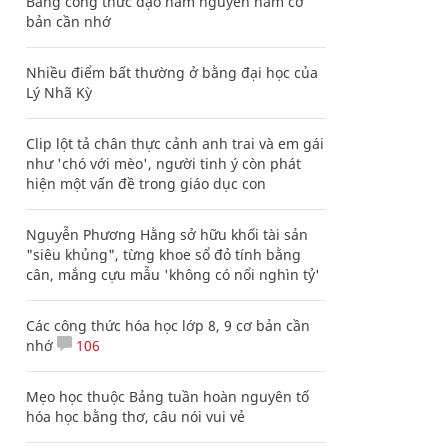
Bảng công thức đạo hàm nguyên hàm cơ
bản cần nhớ
Nhiều điểm bất thường ở bằng đại học của
Lý Nhã Kỳ
Clip lột tả chân thực cảnh anh trai và em gái
như 'chó với mèo', người tinh ý còn phát
hiện một vấn đề trong giáo dục con
Nguyễn Phương Hằng sở hữu khối tài sản
"siêu khủng", từng khoe sổ đỏ tính bằng
cân, mắng cựu mẫu 'không có nổi nghìn tỷ'
Các công thức hóa học lớp 8, 9 cơ bản cần
nhớ
106
Mẹo học thuộc Bảng tuần hoàn nguyên tố
hóa học bằng thơ, câu nói vui vẻ