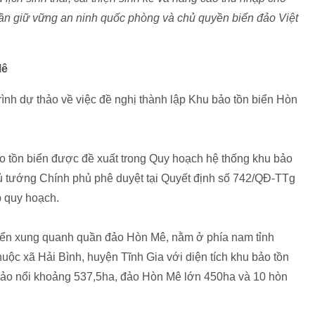
hần giữ vững an ninh quốc phòng và chủ quyền biển đảo Việt
Mê
h dự thảo về việc đề nghị thành lập Khu bảo tồn biển Hòn
ảo tồn biển được đề xuất trong Quy hoạch hệ thống khu bảo
 tướng Chính phủ phê duyệt tại Quyết định số 742/QĐ-TTg
 quy hoạch.
biển xung quanh quần đảo Hòn Mê, nằm ở phía nam tỉnh
ộc xã Hải Bình, huyện Tĩnh Gia với diện tích khu bảo tồn
h đảo nổi khoảng 537,5ha, đảo Hòn Mê lớn 450ha và 10 hòn