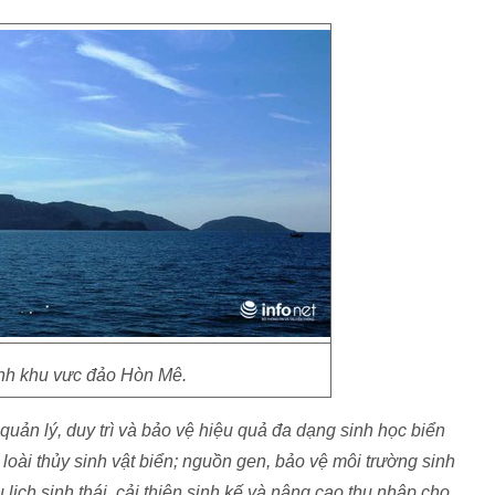
nh khu vưc đảo Hòn Mê.
uản lý, duy trì và bảo vệ hiệu quả đa dạng sinh học biển
c loài thủy sinh vật biển; nguồn gen, bảo vệ môi trường sinh
u lịch sinh thái, cải thiện sinh kế và nâng cao thu nhập cho