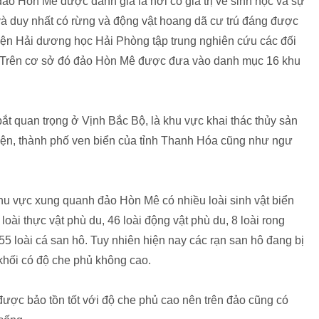
 Hòn Mê được đánh giá là nơi có giá trị về sinh học và sự
và duy nhất có rừng và động vật hoang dã cư trú đáng được
ện Hải dương học Hải Phòng tập trung nghiên cứu các đối
. Trên cơ sở đó đảo Hòn Mê được đưa vào danh mục 16 khu
t quan trọng ở Vịnh Bắc Bộ, là khu vực khai thác thủy sản
yện, thành phố ven biển của tỉnh Thanh Hóa cũng như ngư
khu vực xung quanh đảo Hòn Mê có nhiều loài sinh vật biển
loài thực vật phù du, 46 loài động vật phù du, 8 loài rong
 55 loài cá san hô. Tuy nhiên hiện nay các rạn san hô đang bị
 khối có độ che phủ không cao.
 được bảo tồn tốt với độ che phủ cao nên trên đảo cũng có