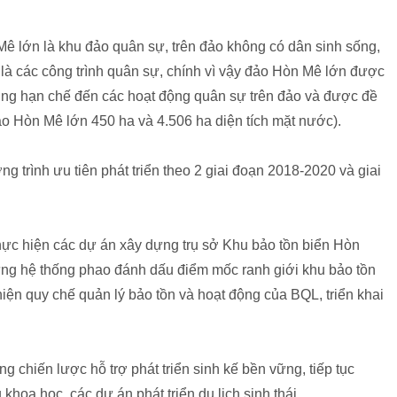
 Mê lớn là khu đảo quân sự, trên đảo không có dân sinh sống,
 là các công trình quân sự, chính vì vậy đảo Hòn Mê lớn được
ởng hạn chế đến các hoạt động quân sự trên đảo và được đề
đảo Hòn Mê lớn 450 ha và 4.506 ha diện tích mặt nước).
 trình ưu tiên phát triển theo 2 giai đoạn 2018-2020 và giai
hực hiện các dự án xây dựng trụ sở Khu bảo tồn biển Hòn
dựng hệ thống phao đánh dấu điểm mốc ranh giới khu bảo tồn
iện quy chế quản lý bảo tồn và hoạt động của BQL, triển khai
g chiến lược hỗ trợ phát triển sinh kế bền vững, tiếp tục
khoa học, các dự án phát triển du lịch sinh thái.