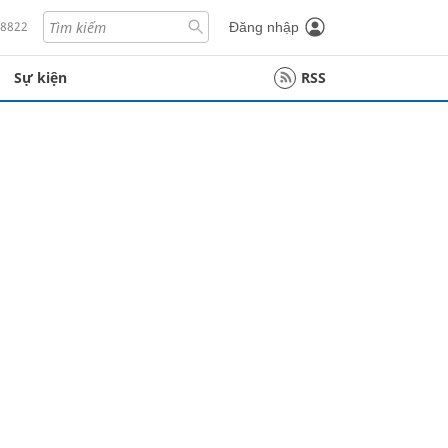
18822
Đăng nhập
Sự kiện
RSS