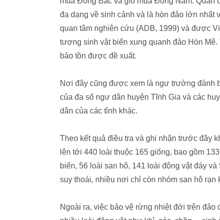
mùa Đông Bắc và gió mùa Đông Nam. Quần đảo
đa dạng về sinh cảnh và là hòn đảo lớn nhất 
quan tâm nghiên cứu (ADB, 1999) và được Vi
tượng sinh vật biển xung quanh đảo Hòn Mê
bảo tồn được đề xuất.
Nơi đây cũng được xem là ngư trường đánh bắ
của đa số ngư dân huyện Tĩnh Gia và các hu
dân của các tỉnh khác.
Theo kết quả điều tra và ghi nhận trước đây 
lên tới 440 loài thuộc 165 giống, bao gồm 133 
biển, 56 loài san hô, 141 loài động vật đáy và
suy thoái, nhiều nơi chỉ còn nhóm san hô rạn
Ngoài ra, việc bảo vệ rừng nhiệt đới trên đảo