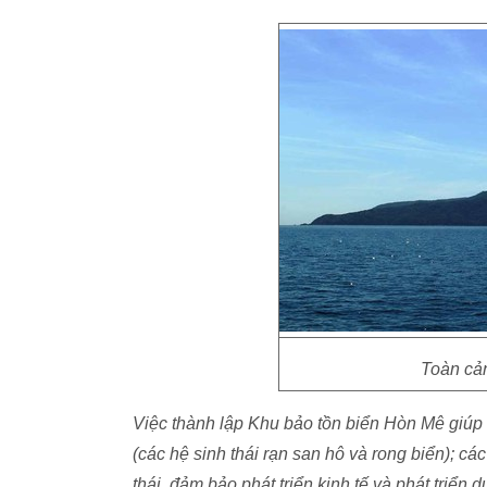
Toàn cả
Việc thành lập Khu bảo tồn biển Hòn Mê giúp q
(các hệ sinh thái rạn san hô và rong biển); cá
thái, đảm bảo phát triển kinh tế và phát triển d