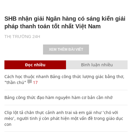
SHB nhận giải Ngân hàng có sáng kiến giải
pháp thanh toán tốt nhất Việt Nam
THỊ TRƯỜNG 24H
XEM THÊM BÀI VIẾT
Đọc nhiều
Bình luận nhiều
Cách học thuộc nhanh Bảng công thức lượng giác bằng thơ,
"thần chú"
17
Bảng công thức đạo hàm nguyên hàm cơ bản cần nhớ
Clip lột tả chân thực cảnh anh trai và em gái như 'chó với
mèo', người tinh ý còn phát hiện một vấn đề trong giáo dục
con