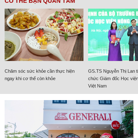
CÓ THỂ BẠN QUAN TÂM
Chăm sóc sức khỏe cần thực hiện
GS.TS Nguyễn Thị Lan ti
ngay khi cơ thể còn khỏe
chức Giám đốc Học viện
Việt Nam