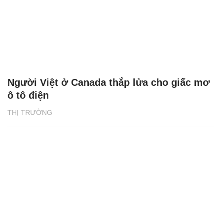
Người Việt ở Canada thắp lửa cho giấc mơ
ô tô điện
THỊ TRƯỜNG