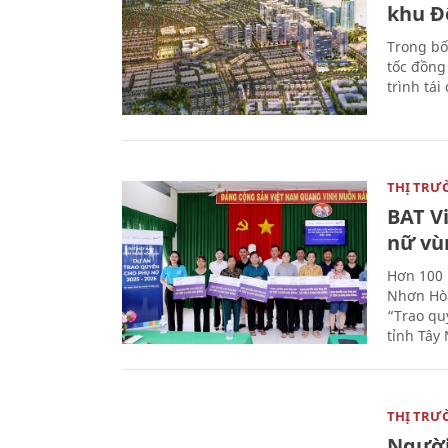
khu Đ
Trong bố
tốc đồng
trình tái
THỊ TRƯ
BAT V
nữ vù
Hơn 100 
Nhơn Hòa
“Trao qu
tỉnh Tây 
THỊ TRƯ
Người