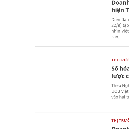
Doanh
hiện 
Diễn đàn
22/8) tậ
nhìn Việ
cao.
THỊ TRƯ
Số hóa
lược 
Theo Ngh
UOB Việt
vào hai t
THỊ TRƯ
Doanh 