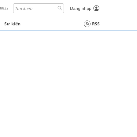
18822
Đăng nhập
Sự kiện
RSS