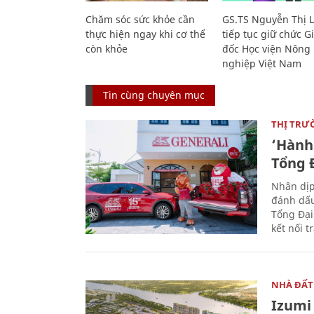
Chăm sóc sức khỏe cần
GS.TS Nguyễn Thị 
thực hiện ngay khi cơ thể
tiếp tục giữ chức 
còn khỏe
đốc Học viện Nông
nghiệp Việt Nam
Tin cùng chuyên mục
THỊ TRƯ
‘Hành 
Tổng Đ
Nhân dịp
đánh dấu
Tổng Đại
kết nối t
NHÀ ĐẤT
Izumi 