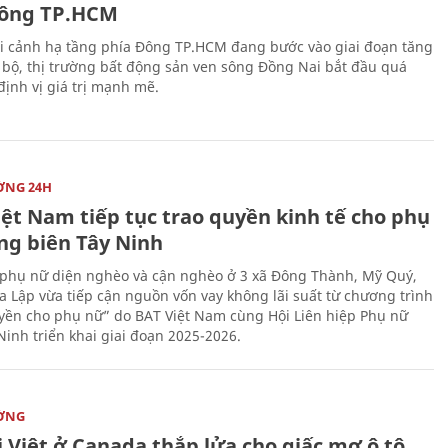
ông TP.HCM
i cảnh hạ tầng phía Đông TP.HCM đang bước vào giai đoạn tăng
 bộ, thị trường bất động sản ven sông Đồng Nai bắt đầu quá
 định vị giá trị mạnh mẽ.
ỜNG 24H
iệt Nam tiếp tục trao quyền kinh tế cho phụ
ng biên Tây Ninh
phụ nữ diện nghèo và cận nghèo ở 3 xã Đông Thành, Mỹ Quý,
 Lập vừa tiếp cận nguồn vốn vay không lãi suất từ chương trình
yền cho phụ nữ” do BAT Việt Nam cùng Hội Liên hiệp Phụ nữ
Ninh triển khai giai đoạn 2025-2026.
ỜNG
 Việt ở Canada thắp lửa cho giấc mơ ô tô