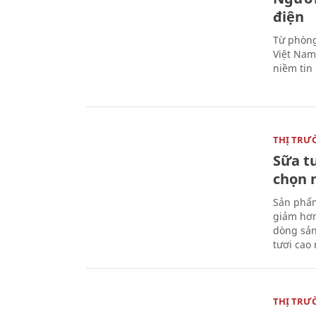
điện
Từ phòng
Việt Nam 
niềm tin
THỊ TRƯ
Sữa t
chọn 
Sản phẩm
giảm hơn
dòng sản
tươi cao
THỊ TRƯ