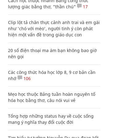
Cách học thuộc nhanh Bảng công thức
lượng giác bằng thơ, "thần chú"
17
Clip lột tả chân thực cảnh anh trai và em gái
như 'chó với mèo', người tinh ý còn phát
hiện một vấn đề trong giáo dục con
20 số điện thoại ma ám bạn không bao giờ
nên gọi
Các công thức hóa học lớp 8, 9 cơ bản cần
nhớ
106
Mẹo học thuộc Bảng tuần hoàn nguyên tố
hóa học bằng thơ, câu nói vui vẻ
Tổng hợp những status hay về cuộc sống
mang ý nghĩa thay đổi cuộc đời
Tìm hiểu tư tưởng Nguyễn Du qua đoạn kết