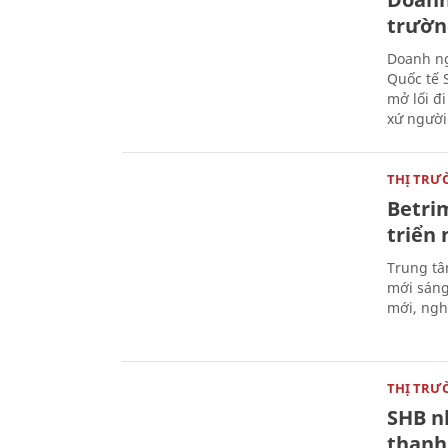
trườn
Doanh ng
Quốc tế 
mở lối đ
xứ người
THỊ TRƯ
Betri
triển
Trung tâ
mới sáng
mới, ngh
THỊ TRƯ
SHB n
thanh