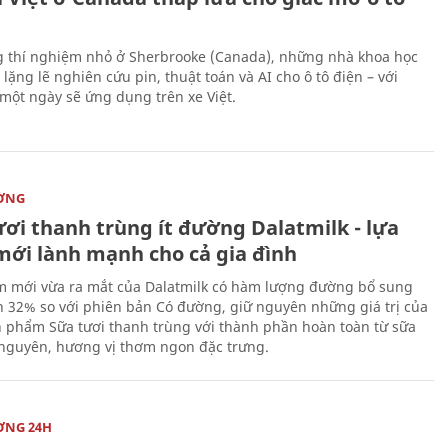
 thí nghiệm nhỏ ở Sherbrooke (Canada), những nhà khoa học
lặng lẽ nghiên cứu pin, thuật toán và AI cho ô tô điện – với
 một ngày sẽ ứng dụng trên xe Việt.
ỜNG
ươi thanh trùng ít đường Dalatmilk - lựa
mới lành mạnh cho cả gia đình
 mới vừa ra mắt của Dalatmilk có hàm lượng đường bổ sung
 32% so với phiên bản Có đường, giữ nguyên những giá trị của
 phẩm Sữa tươi thanh trùng với thành phần hoàn toàn từ sữa
 nguyên, hương vị thơm ngon đặc trưng.
ỜNG 24H