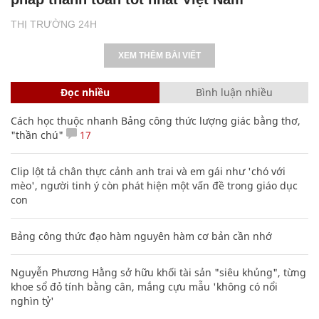
THỊ TRƯỜNG 24H
XEM THÊM BÀI VIẾT
Đọc nhiều
Bình luận nhiều
Cách học thuộc nhanh Bảng công thức lượng giác bằng thơ,
"thần chú"
17
Clip lột tả chân thực cảnh anh trai và em gái như 'chó với
mèo', người tinh ý còn phát hiện một vấn đề trong giáo dục
con
Bảng công thức đạo hàm nguyên hàm cơ bản cần nhớ
Nguyễn Phương Hằng sở hữu khối tài sản "siêu khủng", từng
khoe sổ đỏ tính bằng cân, mắng cựu mẫu 'không có nổi
nghìn tỷ'