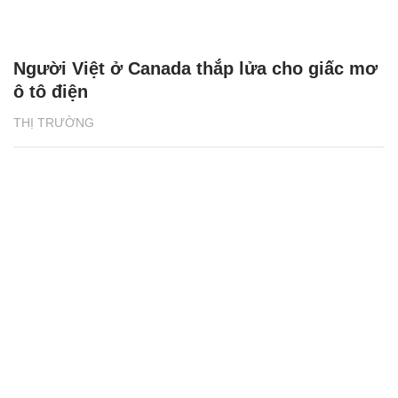
Người Việt ở Canada thắp lửa cho giấc mơ
ô tô điện
THỊ TRƯỜNG