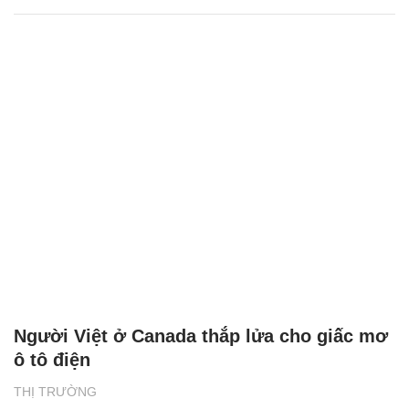
Người Việt ở Canada thắp lửa cho giấc mơ
ô tô điện
THỊ TRƯỜNG