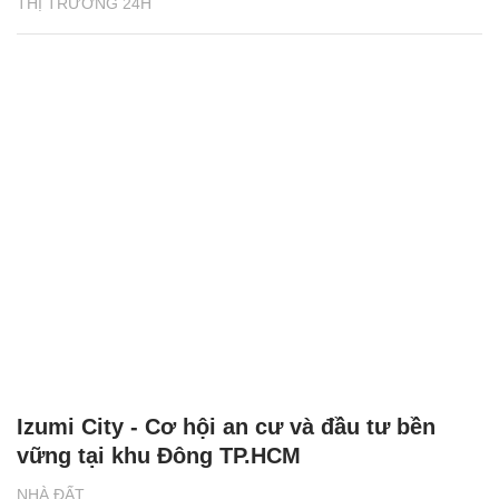
THỊ TRƯỜNG 24H
Izumi City - Cơ hội an cư và đầu tư bền
vững tại khu Đông TP.HCM
NHÀ ĐẤT