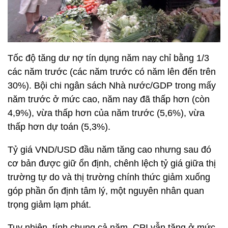
Tốc độ tăng dư nợ tín dụng năm nay chỉ bằng 1/3
các năm trước (các năm trước có năm lên đến trên
30%). Bội chi ngân sách Nhà nước/GDP trong mấy
năm trước ở mức cao, năm nay đã thấp hơn (còn
4,9%), vừa thấp hơn của năm trước (5,6%), vừa
thấp hơn dự toán (5,3%).
Tỷ giá VND/USD đầu năm tăng cao nhưng sau đó
cơ bản được giữ ổn định, chênh lệch tỷ giá giữa thị
trường tự do và thị trường chính thức giảm xuống
góp phần ổn định tâm lý, một nguyên nhân quan
trọng giảm lạm phát.
Tuy nhiên, tính chung cả năm, CPI vẫn tăng ở mức