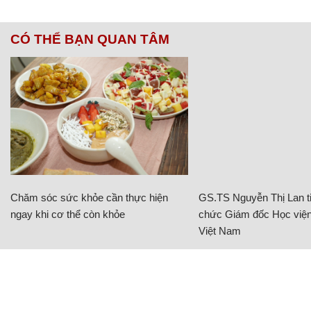
CÓ THỂ BẠN QUAN TÂM
Chăm sóc sức khỏe cần thực hiện
GS.TS Nguyễn Thị Lan ti
ngay khi cơ thể còn khỏe
chức Giám đốc Học viện
Việt Nam