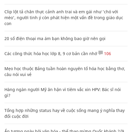
Clip lột tả chân thực cảnh anh trai và em gái như 'chó với
mèo', người tinh ý còn phát hiện một vấn đề trong giáo dục
con
20 số điện thoại ma ám bạn không bao giờ nên gọi
Các công thức hóa học lớp 8, 9 cơ bản cần nhớ
106
Mẹo học thuộc Bảng tuần hoàn nguyên tố hóa học bằng thơ,
câu nói vui vẻ
Hàng ngàn người Mỹ ân hận vì tiêm vắc xin HPV: Bác sĩ nói
gì?
Tổng hợp những status hay về cuộc sống mang ý nghĩa thay
đổi cuộc đời
Ấn tượng ngày hội văn hóa - thể thao mừng Quốc khánh 2/9