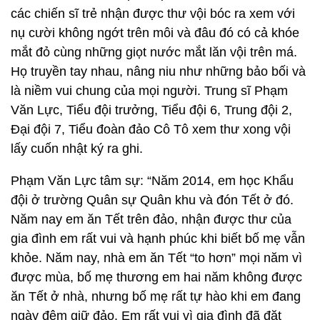
các chiến sĩ trẻ nhận được thư vội bóc ra xem với
nụ cười không ngớt trên môi và đâu đó có cả khóe
mắt đỏ cùng những giọt nước mắt lăn vội trên má.
Họ truyền tay nhau, nâng niu như những bảo bối và
là niềm vui chung của mọi người. Trung sĩ Phạm
Văn Lực, Tiểu đội trưởng, Tiểu đội 6, Trung đội 2,
Đại đội 7, Tiểu đoàn đảo Cô Tô xem thư xong vội
lấy cuốn nhật ký ra ghi.
Phạm Văn Lực tâm sự: “Năm 2014, em học Khẩu
đội ở trường Quân sự Quân khu và đón Tết ở đó.
Năm nay em ăn Tết trên đảo, nhận được thư của
gia đình em rất vui và hạnh phúc khi biết bố mẹ vẫn
khỏe. Năm nay, nhà em ăn Tết “to hơn” mọi năm vì
được mùa, bố mẹ thương em hai năm không được
ăn Tết ở nhà, nhưng bố mẹ rất tự hào khi em đang
ngày đêm giữ đảo. Em rất vui vì gia đình đã đặt