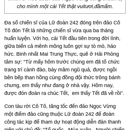
cho mình một cái Tết thật vuitươi,đầmấm.
Đa số chiến sĩ của Lữ đoàn 242 đóng trên đảo Cô
Tô đón Tết là những chiến sĩ vừa qua ba tháng
huấn luyện. Với họ, cái Tết đầu tiên trong đời lính,
giữa biển cả mênh mông luôn gợi sự tò mò, háo
hức. Binh nhất Mai Trung Thực, quê ở Hải Phòng
tâm sự: “Từ mấy hôm trước chúng em đã tổ chức
trang trí cành đào, bày mâm ngũ quả, được ngồi
bên bếp than hồng cùng đồng đội thức trông bánh
chưng, em thấy như đang ở nhà vậy. Hôm nay,
được đón đoàn ra chúc Tết, em thấy Tết đã về rồi”.
Con tàu rời Cô Tô, tăng tốc đến đảo Ngọc Vừng
một điểm đảo cũng thuộc Lữ đoàn 242 để đoàn
công tác kịp để tham dự hoạt động diễn đàn thanh
niên với chủ đề: “Tổ quốc - Mùa xuân - Người chiến