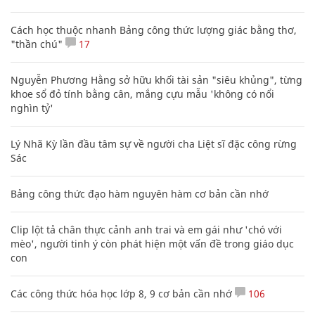
Cách học thuộc nhanh Bảng công thức lượng giác bằng thơ,
"thần chú"
17
Nguyễn Phương Hằng sở hữu khối tài sản "siêu khủng", từng
khoe sổ đỏ tính bằng cân, mắng cựu mẫu 'không có nổi
nghìn tỷ'
Lý Nhã Kỳ lần đầu tâm sự về người cha Liệt sĩ đặc công rừng
Sác
Bảng công thức đạo hàm nguyên hàm cơ bản cần nhớ
Clip lột tả chân thực cảnh anh trai và em gái như 'chó với
mèo', người tinh ý còn phát hiện một vấn đề trong giáo dục
con
Các công thức hóa học lớp 8, 9 cơ bản cần nhớ
106