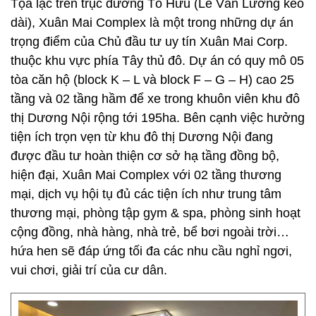
Tọa lạc trên trục đường Tố Hữu (Lê Văn Lương kéo
dài), Xuân Mai Complex là một trong những dự án
trọng điểm của Chủ đầu tư uy tín Xuân Mai Corp.
thuộc khu vực phía Tây thủ đô. Dự án có quy mô 05
tòa căn hộ (block K – L và block F – G – H) cao 25
tầng và 02 tầng hầm để xe trong khuôn viên khu đô
thị Dương Nội rộng tới 195ha. Bên cạnh việc hưởng
tiện ích trọn vẹn từ khu đô thị Dương Nội đang
được đầu tư hoàn thiện cơ sở hạ tầng đồng bộ,
hiện đại, Xuân Mai Complex với 02 tầng thương
mại, dịch vụ hội tụ đủ các tiện ích như trung tâm
thương mại, phòng tập gym & spa, phòng sinh hoạt
cộng đồng, nhà hàng, nhà trẻ, bể bơi ngoài trời…
hứa hen sẽ đáp ứng tối đa các nhu cầu nghỉ ngơi,
vui chơi, giải trí của cư dân.