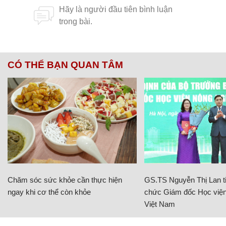
CÓ THỂ BẠN QUAN TÂM
Chăm sóc sức khỏe cần thực hiện
GS.TS Nguyễn Thị Lan ti
ngay khi cơ thể còn khỏe
chức Giám đốc Học viện
Việt Nam