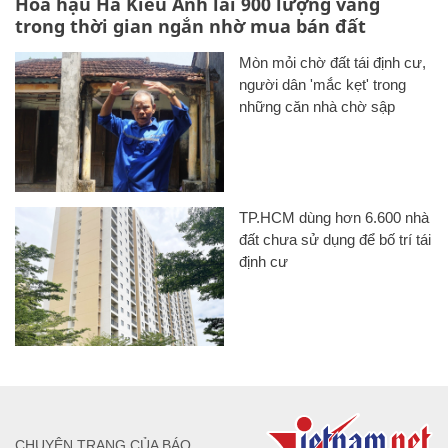
Hoa hậu Hà Kiều Anh lãi 900 lượng vàng
trong thời gian ngắn nhờ mua bán đất
Mòn mỏi chờ đất tái định cư,
người dân 'mắc kẹt' trong
những căn nhà chờ sập
TP.HCM dùng hơn 6.600 nhà
đất chưa sử dụng để bố trí tái
định cư
CHUYÊN TRANG CỦA BÁO