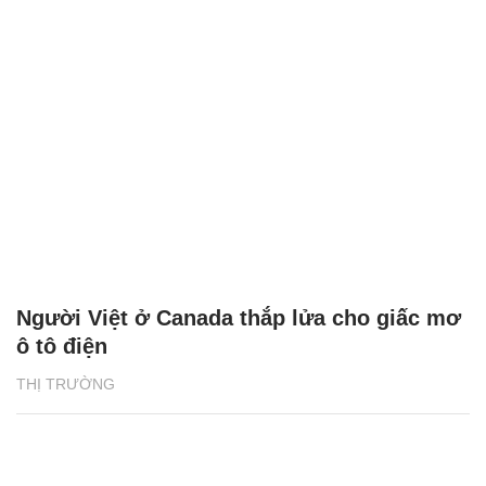
Người Việt ở Canada thắp lửa cho giấc mơ
ô tô điện
THỊ TRƯỜNG