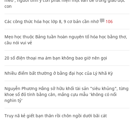
mèo', người tinh ý còn phát hiện một vấn đề trong giáo dục
con
Các công thức hóa học lớp 8, 9 cơ bản cần nhớ
106
Mẹo học thuộc Bảng tuần hoàn nguyên tố hóa học bằng thơ,
câu nói vui vẻ
20 số điện thoại ma ám bạn không bao giờ nên gọi
Nhiều điểm bất thường ở bằng đại học của Lý Nhã Kỳ
Nguyễn Phương Hằng sở hữu khối tài sản "siêu khủng", từng
khoe sổ đỏ tính bằng cân, mắng cựu mẫu 'không có nổi
nghìn tỷ'
Truy nã kẻ giết bạn thân rồi chôn ngồi dưới bãi cát